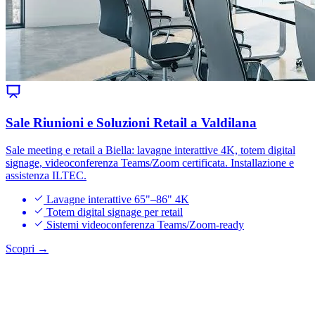
Sale Riunioni e Soluzioni Retail a Valdilana
Sale meeting e retail a Biella: lavagne interattive 4K, totem digital
signage, videoconferenza Teams/Zoom certificata. Installazione e
assistenza ILTEC.
Lavagne interattive 65"–86" 4K
Totem digital signage per retail
Sistemi videoconferenza Teams/Zoom-ready
Scopri →