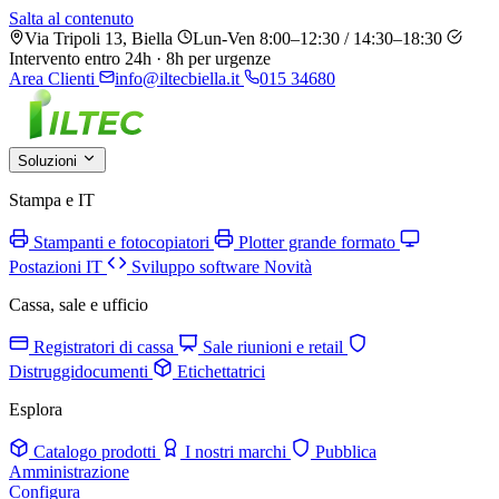
Salta al contenuto
Via Tripoli 13, Biella
Lun-Ven 8:00–12:30 / 14:30–18:30
Intervento entro 24h · 8h per urgenze
Area Clienti
info@iltecbiella.it
015 34680
Soluzioni
Stampa e IT
Stampanti e fotocopiatori
Plotter grande formato
Postazioni IT
Sviluppo software
Novità
Cassa, sale e ufficio
Registratori di cassa
Sale riunioni e retail
Distruggidocumenti
Etichettatrici
Esplora
Catalogo prodotti
I nostri marchi
Pubblica
Amministrazione
Configura