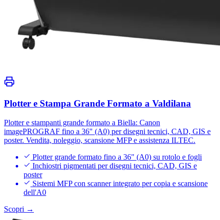
Plotter e Stampa Grande Formato a Valdilana
Plotter e stampanti grande formato a Biella: Canon
imagePROGRAF fino a 36" (A0) per disegni tecnici, CAD, GIS e
poster. Vendita, noleggio, scansione MFP e assistenza ILTEC.
Plotter grande formato fino a 36" (A0) su rotolo e fogli
Inchiostri pigmentati per disegni tecnici, CAD, GIS e
poster
Sistemi MFP con scanner integrato per copia e scansione
dell'A0
Scopri →