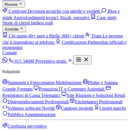
Risorse
Confronti
Decisioni tecniche con tabelle e verdetti
Blog e
guide
Approfondimenti tecnici, fiscali, operativi
Case study
Storie di clienti biellesi reali
Azienda
Chi siamo
40+ anni a Biella, 800+ clienti
Team
Le persone
che ti rispondono al telefono
Certificazioni
Partnership ufficiali e
programmi
Contatti
015 34680
Preventivo gratis
Soluzioni
Stampanti e Fotocopiatori Multifunzione
Plotter e Stampa
Grande Formato
Postazioni IT e Computer Aziendali
Registratori di Cassa Telematici
Sale Riunioni e Soluzioni Retail
Distruggidocumenti Professionali
Etichettatrici Professionali
Sviluppo software
Novità
Catalogo prodotti
I nostri marchi
Pubblica Amministrazione
Configura preventivo