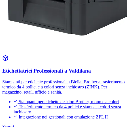
Etichettatrici Professionali a Valdilana
Stampanti per etichette professionali a Biella: Brother a trasferimento
termico da 4 pollici e a colori senza inchiostro (ZINK). Per
magazzino, retail, ufficio e sanità.
Stampanti per etichette desktop Brother, mono e a colori
Trasferimento termico da 4 pollici e stampa a colori senza
inchiostro
Integrazione nei gestionali con emulazione ZPL II
Scopri →