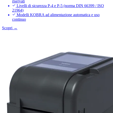
riservati
Livelli di sicurezza P-4 e P-5 (norma DIN 66399 / ISO
21964)
Modelli KOBRA ad alimentazione automatica e uso
continuo
Scopri →