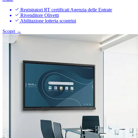
Registratori RT certificati Agenzia delle Entrate
Rivenditore Olivetti
Abilitazione lotteria scontrini
Scopri →