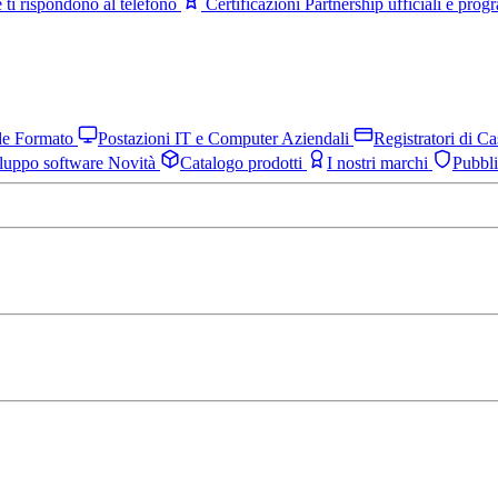
 ti rispondono al telefono
Certificazioni
Partnership ufficiali e pro
nde Formato
Postazioni IT e Computer Aziendali
Registratori di C
luppo software
Novità
Catalogo prodotti
I nostri marchi
Pubbl