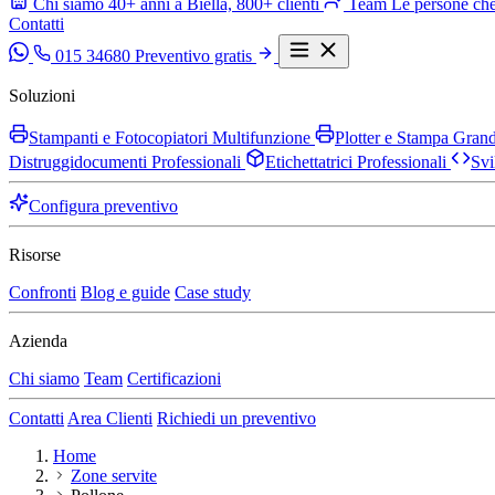
Chi siamo
40+ anni a Biella, 800+ clienti
Team
Le persone che
Contatti
015 34680
Preventivo gratis
Soluzioni
Stampanti e Fotocopiatori Multifunzione
Plotter e Stampa Gra
Distruggidocumenti Professionali
Etichettatrici Professionali
Svi
Configura preventivo
Risorse
Confronti
Blog e guide
Case study
Azienda
Chi siamo
Team
Certificazioni
Contatti
Area Clienti
Richiedi un preventivo
Home
Zone servite