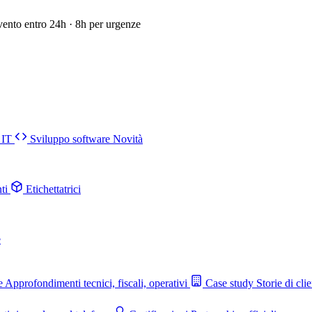
vento entro 24h · 8h per urgenze
 IT
Sviluppo software
Novità
ti
Etichettatrici
e
e
Approfondimenti tecnici, fiscali, operativi
Case study
Storie di clie