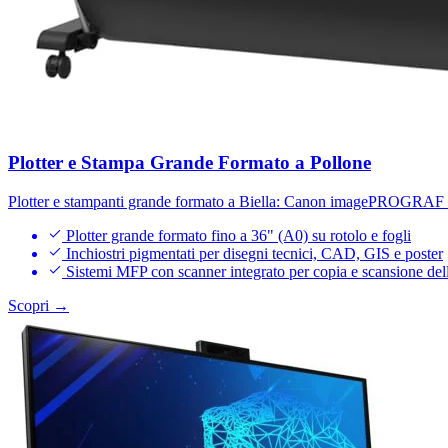
Plotter e Stampa Grande Formato a Pollone
Plotter e stampanti grande formato a Biella: Canon imagePROGRAF fi
Plotter grande formato fino a 36" (A0) su rotolo e fogli
Inchiostri pigmentati per disegni tecnici, CAD, GIS e poster
Sistemi MFP con scanner integrato per copia e scansione del
Scopri →