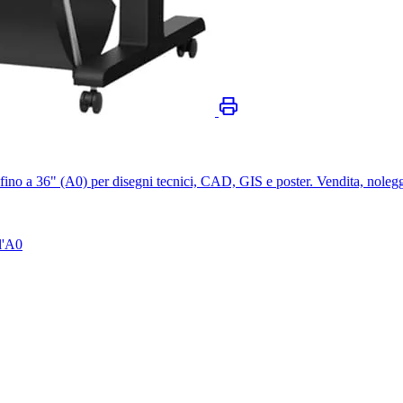
no a 36" (A0) per disegni tecnici, CAD, GIS e poster. Vendita, noleg
l'A0