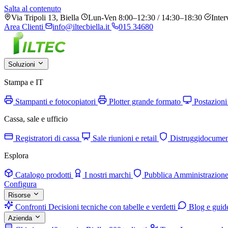
Salta al contenuto
Via Tripoli 13, Biella
Lun-Ven 8:00–12:30 / 14:30–18:30
Inter
Area Clienti
info@iltecbiella.it
015 34680
Soluzioni
Stampa e IT
Stampanti e fotocopiatori
Plotter grande formato
Postazioni
Cassa, sale e ufficio
Registratori di cassa
Sale riunioni e retail
Distruggidocumen
Esplora
Catalogo prodotti
I nostri marchi
Pubblica Amministrazion
Configura
Risorse
Confronti
Decisioni tecniche con tabelle e verdetti
Blog e guid
Azienda