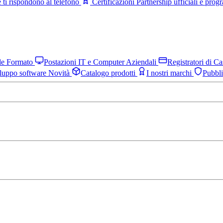
 ti rispondono al telefono
Certificazioni
Partnership ufficiali e pro
nde Formato
Postazioni IT e Computer Aziendali
Registratori di C
luppo software
Novità
Catalogo prodotti
I nostri marchi
Pubbl