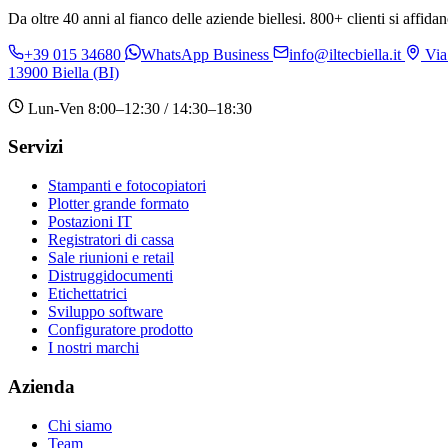
Da oltre 40 anni al fianco delle aziende biellesi. 800+ clienti si affidan
+39 015 34680
WhatsApp Business
info@iltecbiella.it
Via
13900 Biella (BI)
Lun-Ven 8:00–12:30 / 14:30–18:30
Servizi
Stampanti e fotocopiatori
Plotter grande formato
Postazioni IT
Registratori di cassa
Sale riunioni e retail
Distruggidocumenti
Etichettatrici
Sviluppo software
Configuratore prodotto
I nostri marchi
Azienda
Chi siamo
Team