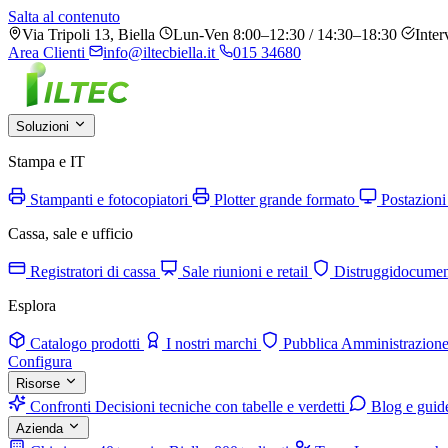
Salta al contenuto
Via Tripoli 13, Biella
Lun-Ven 8:00–12:30 / 14:30–18:30
Inter
Area Clienti
info@iltecbiella.it
015 34680
Soluzioni
Stampa e IT
Stampanti e fotocopiatori
Plotter grande formato
Postazioni
Cassa, sale e ufficio
Registratori di cassa
Sale riunioni e retail
Distruggidocumen
Esplora
Catalogo prodotti
I nostri marchi
Pubblica Amministrazion
Configura
Risorse
Confronti
Decisioni tecniche con tabelle e verdetti
Blog e guid
Azienda