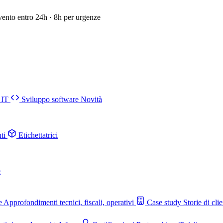
vento entro 24h · 8h per urgenze
 IT
Sviluppo software
Novità
ti
Etichettatrici
e
e
Approfondimenti tecnici, fiscali, operativi
Case study
Storie di clie