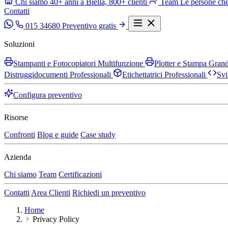
Chi siamo
40+ anni a Biella, 800+ clienti
Team
Le persone che
Contatti
015 34680
Preventivo gratis
Soluzioni
Stampanti e Fotocopiatori Multifunzione
Plotter e Stampa Gra
Distruggidocumenti Professionali
Etichettatrici Professionali
Svi
Configura preventivo
Risorse
Confronti
Blog e guide
Case study
Azienda
Chi siamo
Team
Certificazioni
Contatti
Area Clienti
Richiedi un preventivo
Home
Privacy Policy