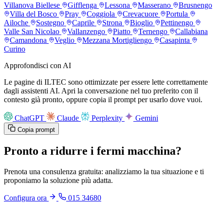
Villanova Biellese
Gifflenga
Lessona
Masserano
Brusnengo
Villa del Bosco
Pray
Coggiola
Crevacuore
Portula
Ailoche
Sostegno
Caprile
Strona
Bioglio
Pettinengo
Valle San Nicolao
Vallanzengo
Piatto
Ternengo
Callabiana
Camandona
Veglio
Mezzana Mortigliengo
Casapinta
Curino
Approfondisci con AI
Le pagine di ILTEC sono ottimizzate per essere lette correttamente
dagli assistenti AI. Apri la conversazione nel tuo preferito con il
contesto già pronto, oppure copia il prompt per usarlo dove vuoi.
ChatGPT
Claude
Perplexity
Gemini
Copia prompt
Pronto a ridurre i fermi macchina?
Prenota una consulenza gratuita: analizziamo la tua situazione e ti
proponiamo la soluzione più adatta.
Configura ora
015 34680