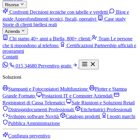
Risorse
Confronti
Decisioni tecniche con tabelle e verdetti
Blog e
guide
Approfondimenti tecnici, fiscali, operativi
Case study
Storie di clienti biellesi reali
Azienda
Chi siamo
40+ anni a Biella, 800+ clienti
Team
Le persone
che ti rispondono al telefono
Certificazioni
Partnership ufficiali e
programmi
Contatti
015 34680
Preventivo gratis
Soluzioni
Stampanti e Fotocopiatori Multifunzione
Plotter e Stampa
Grande Formato
Postazioni IT e Computer Aziendali
Registratori di Cassa Telematici
Sale Riunioni e Soluzioni Retail
Distruggidocumenti Professionali
Etichettatrici Professionali
Sviluppo software
Novità
Catalogo prodotti
I nostri marchi
Pubblica Amministrazione
Configura preventivo