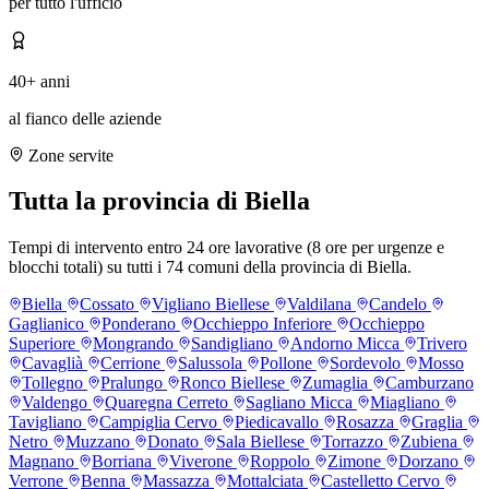
per tutto l'ufficio
40+ anni
al fianco delle aziende
Zone servite
Tutta la provincia di Biella
Tempi di intervento entro 24 ore lavorative (8 ore per urgenze e
blocchi totali) su tutti i 74 comuni della provincia di Biella.
Biella
Cossato
Vigliano Biellese
Valdilana
Candelo
Gaglianico
Ponderano
Occhieppo Inferiore
Occhieppo
Superiore
Mongrando
Sandigliano
Andorno Micca
Trivero
Cavaglià
Cerrione
Salussola
Pollone
Sordevolo
Mosso
Tollegno
Pralungo
Ronco Biellese
Zumaglia
Camburzano
Valdengo
Quaregna Cerreto
Sagliano Micca
Miagliano
Tavigliano
Campiglia Cervo
Piedicavallo
Rosazza
Graglia
Netro
Muzzano
Donato
Sala Biellese
Torrazzo
Zubiena
Magnano
Borriana
Viverone
Roppolo
Zimone
Dorzano
Verrone
Benna
Massazza
Mottalciata
Castelletto Cervo