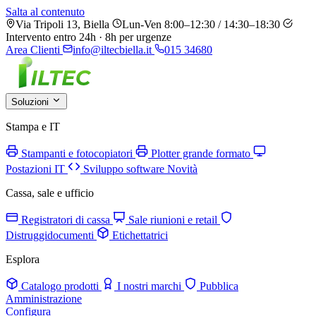
Salta al contenuto
Via Tripoli 13, Biella
Lun-Ven 8:00–12:30 / 14:30–18:30
Intervento entro 24h · 8h per urgenze
Area Clienti
info@iltecbiella.it
015 34680
Soluzioni
Stampa e IT
Stampanti e fotocopiatori
Plotter grande formato
Postazioni IT
Sviluppo software
Novità
Cassa, sale e ufficio
Registratori di cassa
Sale riunioni e retail
Distruggidocumenti
Etichettatrici
Esplora
Catalogo prodotti
I nostri marchi
Pubblica
Amministrazione
Configura