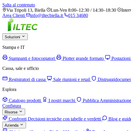
Salta al contenuto
Via Tripoli 13, Biella
Lun-Ven 8:00–12:30 / 14:30–18:30
Inter
Area Clienti
info@iltecbiella.it
015 34680
Soluzioni
Stampa e IT
Stampanti e fotocopiatori
Plotter grande formato
Postazioni
Cassa, sale e ufficio
Registratori di cassa
Sale riunioni e retail
Distruggidocumen
Esplora
Catalogo prodotti
I nostri marchi
Pubblica Amministrazion
Configura
Risorse
Confronti
Decisioni tecniche con tabelle e verdetti
Blog e guid
Azienda