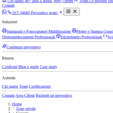
Chi siamo
40+ anni a Biella, 800+ clienti
Team
Le persone che
Contatti
015 34680
Preventivo gratis
Soluzioni
Stampanti e Fotocopiatori Multifunzione
Plotter e Stampa Gra
Distruggidocumenti Professionali
Etichettatrici Professionali
Svi
Configura preventivo
Risorse
Confronti
Blog e guide
Case study
Azienda
Chi siamo
Team
Certificazioni
Contatti
Area Clienti
Richiedi un preventivo
Home
Zone servite