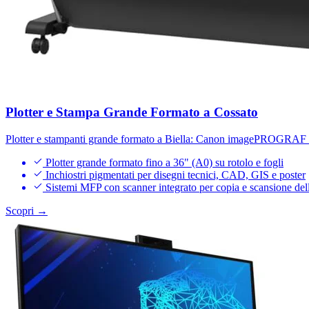
Plotter e Stampa Grande Formato a Cossato
Plotter e stampanti grande formato a Biella: Canon imagePROGRAF fi
Plotter grande formato fino a 36" (A0) su rotolo e fogli
Inchiostri pigmentati per disegni tecnici, CAD, GIS e poster
Sistemi MFP con scanner integrato per copia e scansione del
Scopri →