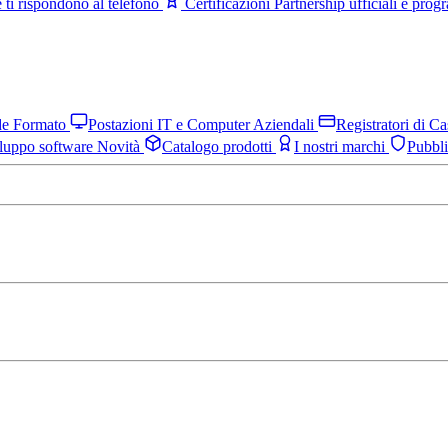
 ti rispondono al telefono
Certificazioni
Partnership ufficiali e pro
nde Formato
Postazioni IT e Computer Aziendali
Registratori di C
luppo software
Novità
Catalogo prodotti
I nostri marchi
Pubbl