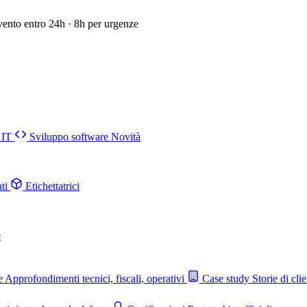
vento entro 24h · 8h per urgenze
 IT
Sviluppo software
Novità
ti
Etichettatrici
e
e
Approfondimenti tecnici, fiscali, operativi
Case study
Storie di clie