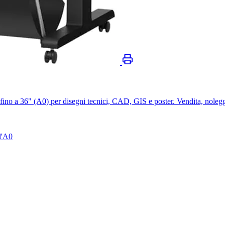
no a 36" (A0) per disegni tecnici, CAD, GIS e poster. Vendita, noleg
l'A0