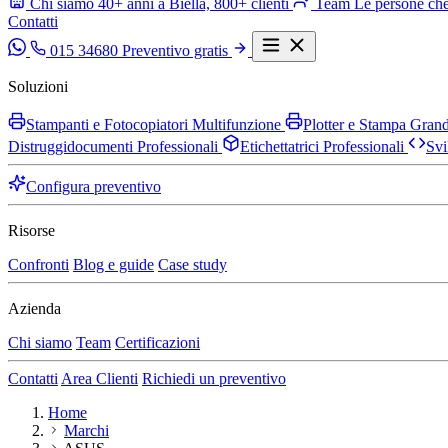
Chi siamo
40+ anni a Biella, 800+ clienti
Team
Le persone che
Contatti
015 34680
Preventivo gratis
Soluzioni
Stampanti e Fotocopiatori Multifunzione
Plotter e Stampa Gra
Distruggidocumenti Professionali
Etichettatrici Professionali
Svi
Configura preventivo
Risorse
Confronti
Blog e guide
Case study
Azienda
Chi siamo
Team
Certificazioni
Contatti
Area Clienti
Richiedi un preventivo
Home
Marchi