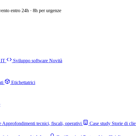
vento entro 24h · 8h per urgenze
 IT
Sviluppo software
Novità
ti
Etichettatrici
e
e
Approfondimenti tecnici, fiscali, operativi
Case study
Storie di clie