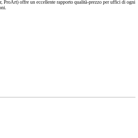
roArt) offre un eccellente rapporto qualità-prezzo per uffici di ogni
oni.