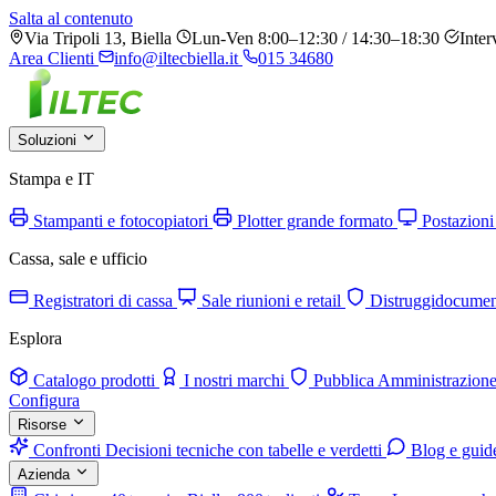
Salta al contenuto
Via Tripoli 13, Biella
Lun-Ven 8:00–12:30 / 14:30–18:30
Inter
Area Clienti
info@iltecbiella.it
015 34680
Soluzioni
Stampa e IT
Stampanti e fotocopiatori
Plotter grande formato
Postazioni
Cassa, sale e ufficio
Registratori di cassa
Sale riunioni e retail
Distruggidocumen
Esplora
Catalogo prodotti
I nostri marchi
Pubblica Amministrazion
Configura
Risorse
Confronti
Decisioni tecniche con tabelle e verdetti
Blog e guid
Azienda