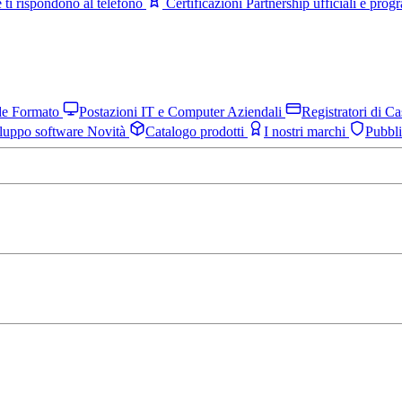
 ti rispondono al telefono
Certificazioni
Partnership ufficiali e pro
nde Formato
Postazioni IT e Computer Aziendali
Registratori di C
luppo software
Novità
Catalogo prodotti
I nostri marchi
Pubbl