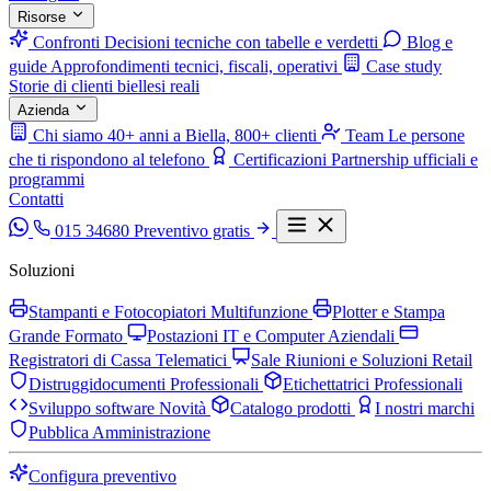
Risorse
Confronti
Decisioni tecniche con tabelle e verdetti
Blog e
guide
Approfondimenti tecnici, fiscali, operativi
Case study
Storie di clienti biellesi reali
Azienda
Chi siamo
40+ anni a Biella, 800+ clienti
Team
Le persone
che ti rispondono al telefono
Certificazioni
Partnership ufficiali e
programmi
Contatti
015 34680
Preventivo gratis
Soluzioni
Stampanti e Fotocopiatori Multifunzione
Plotter e Stampa
Grande Formato
Postazioni IT e Computer Aziendali
Registratori di Cassa Telematici
Sale Riunioni e Soluzioni Retail
Distruggidocumenti Professionali
Etichettatrici Professionali
Sviluppo software
Novità
Catalogo prodotti
I nostri marchi
Pubblica Amministrazione
Configura preventivo