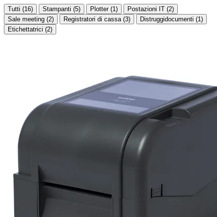
Tutti (16)
Stampanti (5)
Plotter (1)
Postazioni IT (2)
Sale meeting (2)
Registratori di cassa (3)
Distruggidocumenti (1)
Etichettatrici (2)