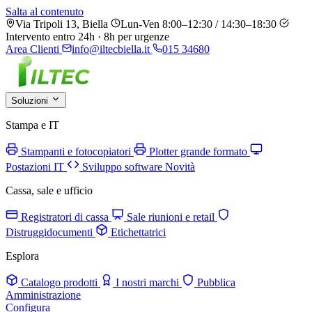
Salta al contenuto
Via Tripoli 13, Biella
Lun-Ven 8:00–12:30 / 14:30–18:30
Intervento entro 24h · 8h per urgenze
Area Clienti
info@iltecbiella.it
015 34680
Soluzioni
Stampa e IT
Stampanti e fotocopiatori
Plotter grande formato
Postazioni IT
Sviluppo software
Novità
Cassa, sale e ufficio
Registratori di cassa
Sale riunioni e retail
Distruggidocumenti
Etichettatrici
Esplora
Catalogo prodotti
I nostri marchi
Pubblica
Amministrazione
Configura