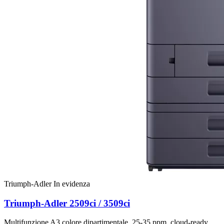
Triumph-Adler
In evidenza
Triumph-Adler 2509ci / 3509ci
Multifunzione A3 colore dipartimentale, 25-35 ppm, cloud-ready