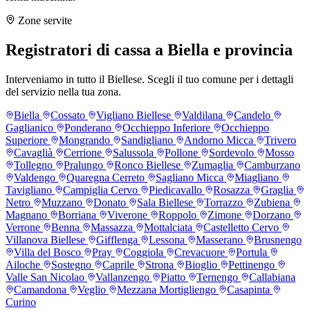
Zone servite
Registratori di cassa a Biella e provincia
Interveniamo in tutto il Biellese. Scegli il tuo comune per i dettagli
del servizio nella tua zona.
Biella
Cossato
Vigliano Biellese
Valdilana
Candelo
Gaglianico
Ponderano
Occhieppo Inferiore
Occhieppo
Superiore
Mongrando
Sandigliano
Andorno Micca
Trivero
Cavaglià
Cerrione
Salussola
Pollone
Sordevolo
Mosso
Tollegno
Pralungo
Ronco Biellese
Zumaglia
Camburzano
Valdengo
Quaregna Cerreto
Sagliano Micca
Miagliano
Tavigliano
Campiglia Cervo
Piedicavallo
Rosazza
Graglia
Netro
Muzzano
Donato
Sala Biellese
Torrazzo
Zubiena
Magnano
Borriana
Viverone
Roppolo
Zimone
Dorzano
Verrone
Benna
Massazza
Mottalciata
Castelletto Cervo
Villanova Biellese
Gifflenga
Lessona
Masserano
Brusnengo
Villa del Bosco
Pray
Coggiola
Crevacuore
Portula
Ailoche
Sostegno
Caprile
Strona
Bioglio
Pettinengo
Valle San Nicolao
Vallanzengo
Piatto
Ternengo
Callabiana
Camandona
Veglio
Mezzana Mortigliengo
Casapinta
Curino