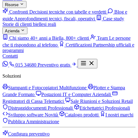
Risorse
Confronti
Decisioni tecniche con tabelle e verdetti
Blog e
guide
Approfondimenti tecnici, fiscali, operativi
Case study
Storie di clienti biellesi reali
Azienda
Chi siamo
40+ anni a Biella, 800+ clienti
Team
Le persone
che ti rispondono al telefono
Certificazioni
Partnership ufficiali e
programmi
Contatti
015 34680
Preventivo gratis
Soluzioni
Stampanti e Fotocopiatori Multifunzione
Plotter e Stampa
Grande Formato
Postazioni IT e Computer Aziendali
Registratori di Cassa Telematici
Sale Riunioni e Soluzioni Retail
Distruggidocumenti Professionali
Etichettatrici Professionali
Sviluppo software
Novità
Catalogo prodotti
I nostri marchi
Pubblica Amministrazione
Configura preventivo