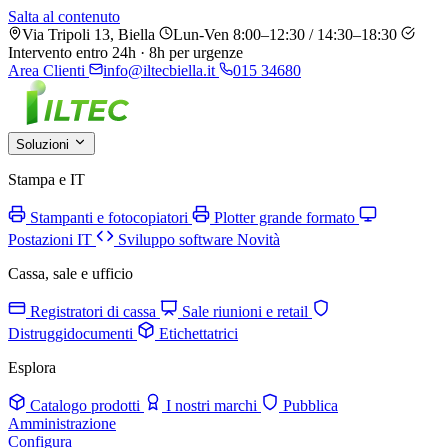
Salta al contenuto
Via Tripoli 13, Biella
Lun-Ven 8:00–12:30 / 14:30–18:30
Intervento entro 24h · 8h per urgenze
Area Clienti
info@iltecbiella.it
015 34680
Soluzioni
Stampa e IT
Stampanti e fotocopiatori
Plotter grande formato
Postazioni IT
Sviluppo software
Novità
Cassa, sale e ufficio
Registratori di cassa
Sale riunioni e retail
Distruggidocumenti
Etichettatrici
Esplora
Catalogo prodotti
I nostri marchi
Pubblica
Amministrazione
Configura