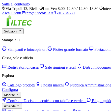
Salta al contenuto
Via Tripoli 13, Biella
Lun-Ven 8:00–12:30 / 14:30–18:30
Inter
Area Clienti
info@iltecbiella.it
015 34680
Soluzioni
Stampa e IT
Stampanti e fotocopiatori
Plotter grande formato
Postazioni
Cassa, sale e ufficio
Registratori di cassa
Sale riunioni e retail
Distruggidocumen
Esplora
Catalogo prodotti
I nostri marchi
Pubblica Amministrazion
Configura
Risorse
Confronti
Decisioni tecniche con tabelle e verdetti
Blog e guid
Azienda