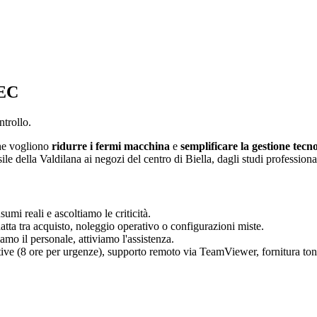
TEC
ntrollo.
che vogliono
ridurre i fermi macchina
e
semplificare la gestione tecn
sile della Valdilana ai negozi del centro di Biella, dagli studi profession
i reali e ascoltiamo le criticità.
tta tra acquisto, noleggio operativo o configurazioni miste.
o il personale, attiviamo l'assistenza.
ive (8 ore per urgenze), supporto remoto via TeamViewer, fornitura ton