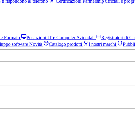
 ti rispondono al telefono
Certificazioni
Partnership ufficiali e pro
nde Formato
Postazioni IT e Computer Aziendali
Registratori di C
luppo software
Novità
Catalogo prodotti
I nostri marchi
Pubbl