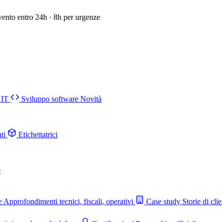
vento entro 24h · 8h per urgenze
 IT
Sviluppo software
Novità
ti
Etichettatrici
e
e
Approfondimenti tecnici, fiscali, operativi
Case study
Storie di clie