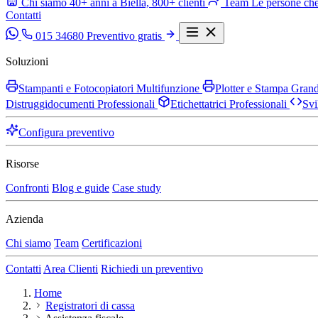
Chi siamo
40+ anni a Biella, 800+ clienti
Team
Le persone che
Contatti
015 34680
Preventivo gratis
Soluzioni
Stampanti e Fotocopiatori Multifunzione
Plotter e Stampa Gra
Distruggidocumenti Professionali
Etichettatrici Professionali
Svi
Configura preventivo
Risorse
Confronti
Blog e guide
Case study
Azienda
Chi siamo
Team
Certificazioni
Contatti
Area Clienti
Richiedi un preventivo
Home
Registratori di cassa