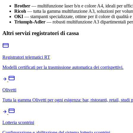
Brother
— multifunzione laser b/n e colore A4, ideali per uffic
Ricoh
— tutta la gamma multifunzione A3, soluzioni per volumi a
OKI
— stampanti specializzate, ottime per il colore di qualità e 
Triumph-Adler
— robusti multifunzione A3 dipartimentali per 
Altri servizi registratori di cassa
Registratori telematici RT
Modelli certificati per la trasmissione automatica dei corrispettivi.
Olivetti
Tutta la gamma Olivetti per ogni esigenza: bar, ristoranti, retail, studi 
Lotteria scontrini
Configurazione e abilitazione del sistema lotteria scontrini.