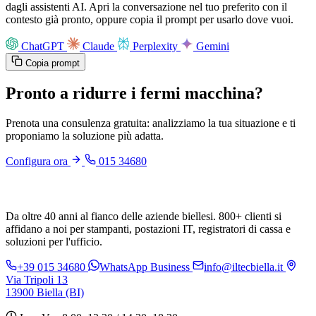
dagli assistenti AI. Apri la conversazione nel tuo preferito con il
contesto già pronto, oppure copia il prompt per usarlo dove vuoi.
ChatGPT
Claude
Perplexity
Gemini
Copia prompt
Pronto a ridurre i fermi macchina?
Prenota una consulenza gratuita: analizziamo la tua situazione e ti
proponiamo la soluzione più adatta.
Configura ora
015 34680
Da oltre 40 anni al fianco delle aziende biellesi. 800+ clienti si
affidano a noi per stampanti, postazioni IT, registratori di cassa e
soluzioni per l'ufficio.
+39 015 34680
WhatsApp Business
info@iltecbiella.it
Via Tripoli 13
13900 Biella (BI)