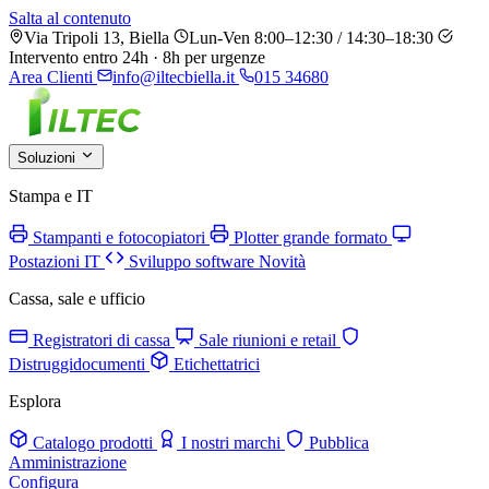
Salta al contenuto
Via Tripoli 13, Biella
Lun-Ven 8:00–12:30 / 14:30–18:30
Intervento entro 24h · 8h per urgenze
Area Clienti
info@iltecbiella.it
015 34680
Soluzioni
Stampa e IT
Stampanti e fotocopiatori
Plotter grande formato
Postazioni IT
Sviluppo software
Novità
Cassa, sale e ufficio
Registratori di cassa
Sale riunioni e retail
Distruggidocumenti
Etichettatrici
Esplora
Catalogo prodotti
I nostri marchi
Pubblica
Amministrazione
Configura