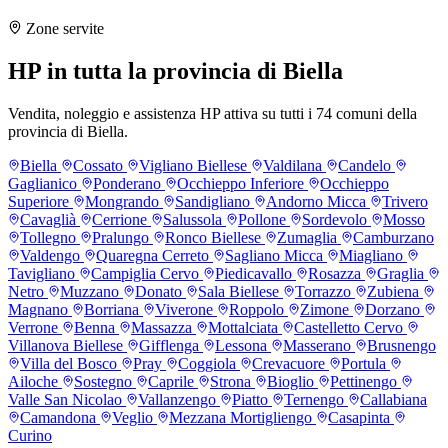
Zone servite
HP in tutta la provincia di Biella
Vendita, noleggio e assistenza HP attiva su tutti i 74 comuni della
provincia di Biella.
Biella
Cossato
Vigliano Biellese
Valdilana
Candelo
Gaglianico
Ponderano
Occhieppo Inferiore
Occhieppo
Superiore
Mongrando
Sandigliano
Andorno Micca
Trivero
Cavaglià
Cerrione
Salussola
Pollone
Sordevolo
Mosso
Tollegno
Pralungo
Ronco Biellese
Zumaglia
Camburzano
Valdengo
Quaregna Cerreto
Sagliano Micca
Miagliano
Tavigliano
Campiglia Cervo
Piedicavallo
Rosazza
Graglia
Netro
Muzzano
Donato
Sala Biellese
Torrazzo
Zubiena
Magnano
Borriana
Viverone
Roppolo
Zimone
Dorzano
Verrone
Benna
Massazza
Mottalciata
Castelletto Cervo
Villanova Biellese
Gifflenga
Lessona
Masserano
Brusnengo
Villa del Bosco
Pray
Coggiola
Crevacuore
Portula
Ailoche
Sostegno
Caprile
Strona
Bioglio
Pettinengo
Valle San Nicolao
Vallanzengo
Piatto
Ternengo
Callabiana
Camandona
Veglio
Mezzana Mortigliengo
Casapinta
Curino