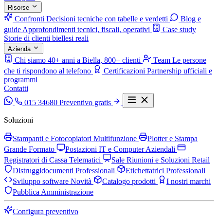
Risorse
Confronti
Decisioni tecniche con tabelle e verdetti
Blog e
guide
Approfondimenti tecnici, fiscali, operativi
Case study
Storie di clienti biellesi reali
Azienda
Chi siamo
40+ anni a Biella, 800+ clienti
Team
Le persone
che ti rispondono al telefono
Certificazioni
Partnership ufficiali e
programmi
Contatti
015 34680
Preventivo gratis
Soluzioni
Stampanti e Fotocopiatori Multifunzione
Plotter e Stampa
Grande Formato
Postazioni IT e Computer Aziendali
Registratori di Cassa Telematici
Sale Riunioni e Soluzioni Retail
Distruggidocumenti Professionali
Etichettatrici Professionali
Sviluppo software
Novità
Catalogo prodotti
I nostri marchi
Pubblica Amministrazione
Configura preventivo