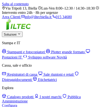
Salta al contenuto
Via Tripoli 13, Biella
Lun-Ven 8:00–12:30 / 14:30–18:30
Intervento entro 24h · 8h per urgenze
Area Clienti
info@iltecbiella.it
015 34680
Soluzioni
Stampa e IT
Stampanti e fotocopiatori
Plotter grande formato
Postazioni IT
Sviluppo software
Novità
Cassa, sale e ufficio
Registratori di cassa
Sale riunioni e retail
Distruggidocumenti
Etichettatrici
Esplora
Catalogo prodotti
I nostri marchi
Pubblica
Amministrazione
Configura