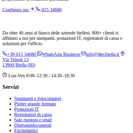
Configura ora
015 34680
Da oltre 40 anni al fianco delle aziende biellesi. 800+ clienti si
affidano a noi per stampanti, postazioni IT, registratori di cassa e
soluzioni per l'ufficio.
+39 015 34680
WhatsApp Business
info@iltecbiella.it
Via Tripoli 13
13900 Biella (BI)
Lun-Ven 8:00–12:30 / 14:30–18:30
Servizi
Stampanti e fotocopiatori
Plotter grande formato
Postazioni IT
Registratori di cassa
Sale riunioni e retail
Distruggidocumenti
Etichettatrici