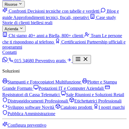
Risorse
Confronti
Decisioni tecniche con tabelle e verdetti
Blog e
guide
Approfondimenti tecnici, fiscali, operativi
Case study
Storie di clienti biellesi reali
Azienda
Chi siamo
40+ anni a Biella, 800+ clienti
Team
Le persone
che ti rispondono al telefono
Certificazioni
Partnership ufficiali e
programmi
Contatti
015 34680
Preventivo gratis
Soluzioni
Stampanti e Fotocopiatori Multifunzione
Plotter e Stampa
Grande Formato
Postazioni IT e Computer Aziendali
Registratori di Cassa Telematici
Sale Riunioni e Soluzioni Retail
Distruggidocumenti Professionali
Etichettatrici Professionali
Sviluppo software
Novità
Catalogo prodotti
I nostri marchi
Pubblica Amministrazione
Configura preventivo