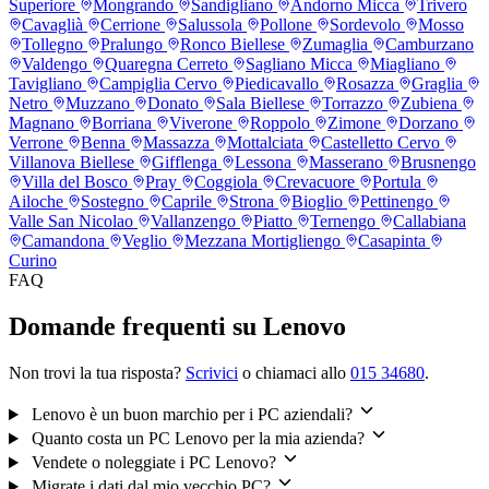
Superiore
Mongrando
Sandigliano
Andorno Micca
Trivero
Cavaglià
Cerrione
Salussola
Pollone
Sordevolo
Mosso
Tollegno
Pralungo
Ronco Biellese
Zumaglia
Camburzano
Valdengo
Quaregna Cerreto
Sagliano Micca
Miagliano
Tavigliano
Campiglia Cervo
Piedicavallo
Rosazza
Graglia
Netro
Muzzano
Donato
Sala Biellese
Torrazzo
Zubiena
Magnano
Borriana
Viverone
Roppolo
Zimone
Dorzano
Verrone
Benna
Massazza
Mottalciata
Castelletto Cervo
Villanova Biellese
Gifflenga
Lessona
Masserano
Brusnengo
Villa del Bosco
Pray
Coggiola
Crevacuore
Portula
Ailoche
Sostegno
Caprile
Strona
Bioglio
Pettinengo
Valle San Nicolao
Vallanzengo
Piatto
Ternengo
Callabiana
Camandona
Veglio
Mezzana Mortigliengo
Casapinta
Curino
FAQ
Domande frequenti su Lenovo
Non trovi la tua risposta?
Scrivici
o chiamaci allo
015 34680
.
Lenovo è un buon marchio per i PC aziendali?
Quanto costa un PC Lenovo per la mia azienda?
Vendete o noleggiate i PC Lenovo?
Migrate i dati dal mio vecchio PC?