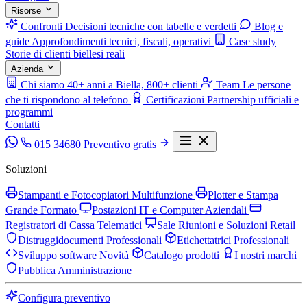
Risorse
Confronti
Decisioni tecniche con tabelle e verdetti
Blog e
guide
Approfondimenti tecnici, fiscali, operativi
Case study
Storie di clienti biellesi reali
Azienda
Chi siamo
40+ anni a Biella, 800+ clienti
Team
Le persone
che ti rispondono al telefono
Certificazioni
Partnership ufficiali e
programmi
Contatti
015 34680
Preventivo gratis
Soluzioni
Stampanti e Fotocopiatori Multifunzione
Plotter e Stampa
Grande Formato
Postazioni IT e Computer Aziendali
Registratori di Cassa Telematici
Sale Riunioni e Soluzioni Retail
Distruggidocumenti Professionali
Etichettatrici Professionali
Sviluppo software
Novità
Catalogo prodotti
I nostri marchi
Pubblica Amministrazione
Configura preventivo