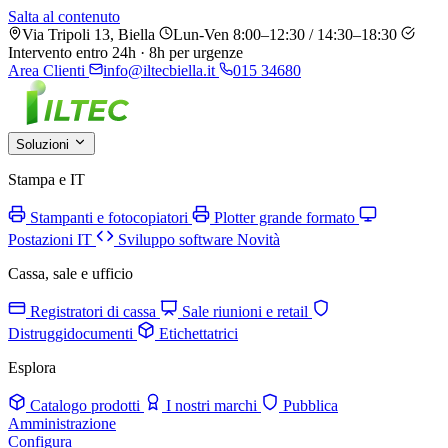
Salta al contenuto
Via Tripoli 13, Biella
Lun-Ven 8:00–12:30 / 14:30–18:30
Intervento entro 24h · 8h per urgenze
Area Clienti
info@iltecbiella.it
015 34680
Soluzioni
Stampa e IT
Stampanti e fotocopiatori
Plotter grande formato
Postazioni IT
Sviluppo software
Novità
Cassa, sale e ufficio
Registratori di cassa
Sale riunioni e retail
Distruggidocumenti
Etichettatrici
Esplora
Catalogo prodotti
I nostri marchi
Pubblica
Amministrazione
Configura