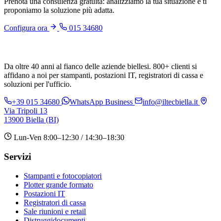
Prenota una consulenza gratuita: analizziamo la tua situazione e ti
proponiamo la soluzione più adatta.
Configura ora
015 34680
Da oltre 40 anni al fianco delle aziende biellesi. 800+ clienti si
affidano a noi per stampanti, postazioni IT, registratori di cassa e
soluzioni per l'ufficio.
+39 015 34680
WhatsApp Business
info@iltecbiella.it
Via Tripoli 13
13900 Biella (BI)
Lun-Ven 8:00–12:30 / 14:30–18:30
Servizi
Stampanti e fotocopiatori
Plotter grande formato
Postazioni IT
Registratori di cassa
Sale riunioni e retail
Distruggidocumenti