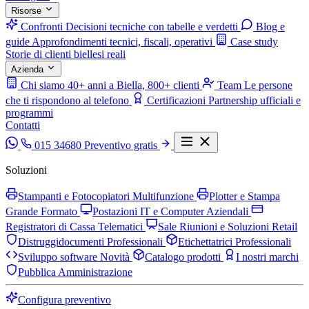
Risorse
Confronti
Decisioni tecniche con tabelle e verdetti
Blog e
guide
Approfondimenti tecnici, fiscali, operativi
Case study
Storie di clienti biellesi reali
Azienda
Chi siamo
40+ anni a Biella, 800+ clienti
Team
Le persone
che ti rispondono al telefono
Certificazioni
Partnership ufficiali e
programmi
Contatti
015 34680
Preventivo gratis
Soluzioni
Stampanti e Fotocopiatori Multifunzione
Plotter e Stampa
Grande Formato
Postazioni IT e Computer Aziendali
Registratori di Cassa Telematici
Sale Riunioni e Soluzioni Retail
Distruggidocumenti Professionali
Etichettatrici Professionali
Sviluppo software
Novità
Catalogo prodotti
I nostri marchi
Pubblica Amministrazione
Configura preventivo