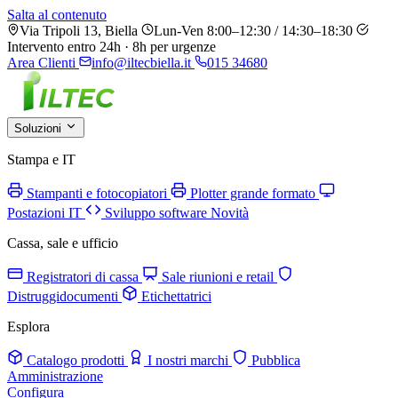
Salta al contenuto
Via Tripoli 13, Biella
Lun-Ven 8:00–12:30 / 14:30–18:30
Intervento entro 24h · 8h per urgenze
Area Clienti
info@iltecbiella.it
015 34680
Soluzioni
Stampa e IT
Stampanti e fotocopiatori
Plotter grande formato
Postazioni IT
Sviluppo software
Novità
Cassa, sale e ufficio
Registratori di cassa
Sale riunioni e retail
Distruggidocumenti
Etichettatrici
Esplora
Catalogo prodotti
I nostri marchi
Pubblica
Amministrazione
Configura