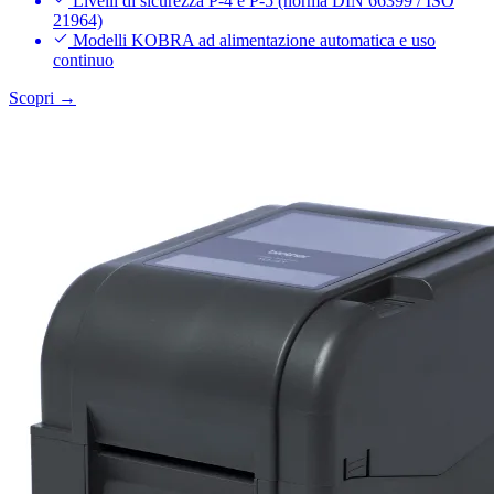
Livelli di sicurezza P-4 e P-5 (norma DIN 66399 / ISO
21964)
Modelli KOBRA ad alimentazione automatica e uso
continuo
Scopri →