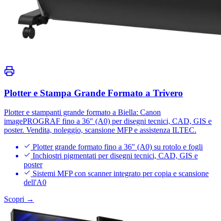
Plotter e Stampa Grande Formato a Trivero
Plotter e stampanti grande formato a Biella: Canon
imagePROGRAF fino a 36" (A0) per disegni tecnici, CAD, GIS e
poster. Vendita, noleggio, scansione MFP e assistenza ILTEC.
Plotter grande formato fino a 36" (A0) su rotolo e fogli
Inchiostri pigmentati per disegni tecnici, CAD, GIS e
poster
Sistemi MFP con scanner integrato per copia e scansione
dell'A0
Scopri →