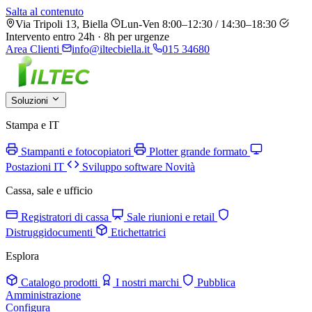
Salta al contenuto
Via Tripoli 13, Biella
Lun-Ven 8:00–12:30 / 14:30–18:30
Intervento entro 24h · 8h per urgenze
Area Clienti
info@iltecbiella.it
015 34680
Soluzioni
Stampa e IT
Stampanti e fotocopiatori
Plotter grande formato
Postazioni IT
Sviluppo software
Novità
Cassa, sale e ufficio
Registratori di cassa
Sale riunioni e retail
Distruggidocumenti
Etichettatrici
Esplora
Catalogo prodotti
I nostri marchi
Pubblica
Amministrazione
Configura