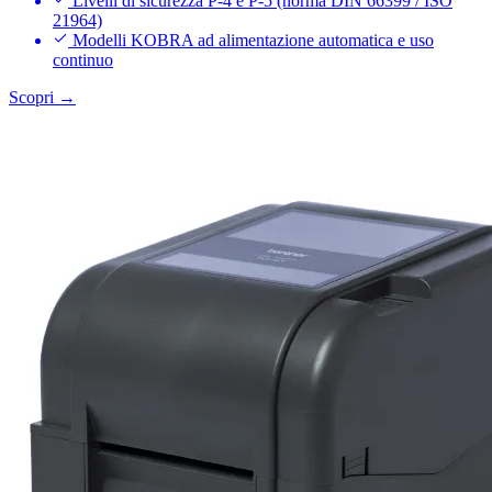
Livelli di sicurezza P-4 e P-5 (norma DIN 66399 / ISO
21964)
Modelli KOBRA ad alimentazione automatica e uso
continuo
Scopri →