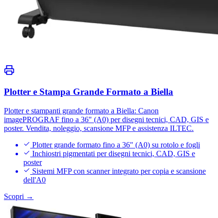
Plotter e Stampa Grande Formato a Biella
Plotter e stampanti grande formato a Biella: Canon
imagePROGRAF fino a 36" (A0) per disegni tecnici, CAD, GIS e
poster. Vendita, noleggio, scansione MFP e assistenza ILTEC.
Plotter grande formato fino a 36" (A0) su rotolo e fogli
Inchiostri pigmentati per disegni tecnici, CAD, GIS e
poster
Sistemi MFP con scanner integrato per copia e scansione
dell'A0
Scopri →