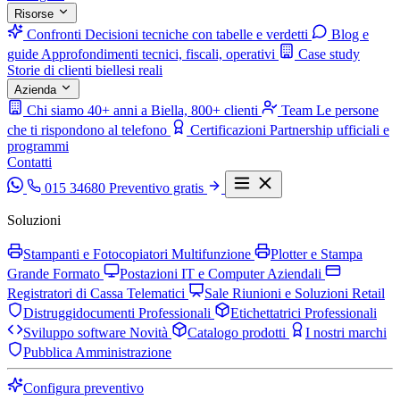
Risorse
Confronti
Decisioni tecniche con tabelle e verdetti
Blog e
guide
Approfondimenti tecnici, fiscali, operativi
Case study
Storie di clienti biellesi reali
Azienda
Chi siamo
40+ anni a Biella, 800+ clienti
Team
Le persone
che ti rispondono al telefono
Certificazioni
Partnership ufficiali e
programmi
Contatti
015 34680
Preventivo gratis
Soluzioni
Stampanti e Fotocopiatori Multifunzione
Plotter e Stampa
Grande Formato
Postazioni IT e Computer Aziendali
Registratori di Cassa Telematici
Sale Riunioni e Soluzioni Retail
Distruggidocumenti Professionali
Etichettatrici Professionali
Sviluppo software
Novità
Catalogo prodotti
I nostri marchi
Pubblica Amministrazione
Configura preventivo