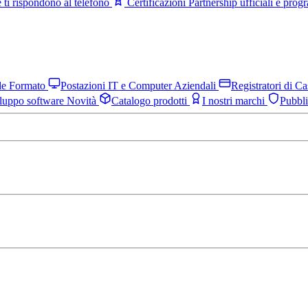
 ti rispondono al telefono
Certificazioni
Partnership ufficiali e pro
nde Formato
Postazioni IT e Computer Aziendali
Registratori di C
luppo software
Novità
Catalogo prodotti
I nostri marchi
Pubbl