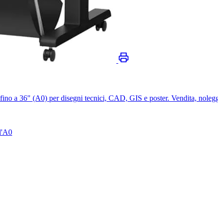
no a 36" (A0) per disegni tecnici, CAD, GIS e poster. Vendita, noleg
l'A0