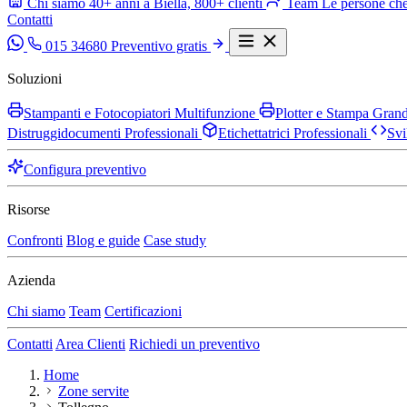
Chi siamo
40+ anni a Biella, 800+ clienti
Team
Le persone che
Contatti
015 34680
Preventivo gratis
Soluzioni
Stampanti e Fotocopiatori Multifunzione
Plotter e Stampa Gra
Distruggidocumenti Professionali
Etichettatrici Professionali
Svi
Configura preventivo
Risorse
Confronti
Blog e guide
Case study
Azienda
Chi siamo
Team
Certificazioni
Contatti
Area Clienti
Richiedi un preventivo
Home
Zone servite