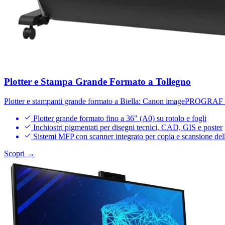
Plotter e Stampa Grande Formato a Tollegno
Plotter e stampanti grande formato a Biella: Canon imagePROGRAF fi
Plotter grande formato fino a 36" (A0) su rotolo e fogli
Inchiostri pigmentati per disegni tecnici, CAD, GIS e poster
Sistemi MFP con scanner integrato per copia e scansione del
Scopri →