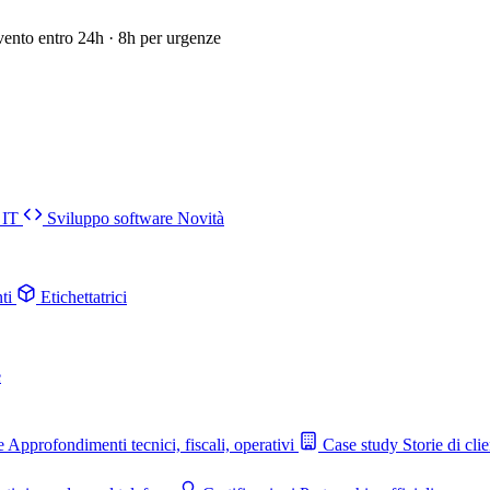
vento entro 24h · 8h per urgenze
 IT
Sviluppo software
Novità
ti
Etichettatrici
e
e
Approfondimenti tecnici, fiscali, operativi
Case study
Storie di clie