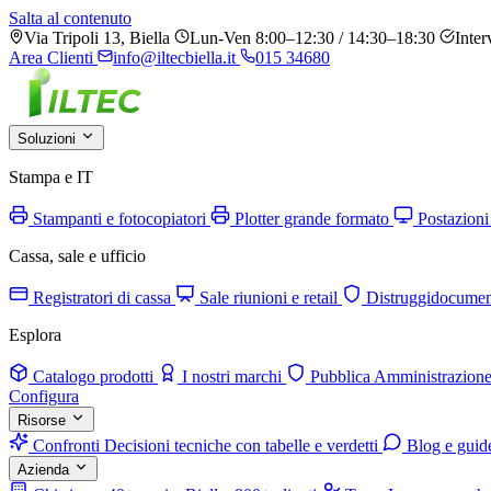
Salta al contenuto
Via Tripoli 13, Biella
Lun-Ven 8:00–12:30 / 14:30–18:30
Inter
Area Clienti
info@iltecbiella.it
015 34680
Soluzioni
Stampa e IT
Stampanti e fotocopiatori
Plotter grande formato
Postazioni
Cassa, sale e ufficio
Registratori di cassa
Sale riunioni e retail
Distruggidocumen
Esplora
Catalogo prodotti
I nostri marchi
Pubblica Amministrazion
Configura
Risorse
Confronti
Decisioni tecniche con tabelle e verdetti
Blog e guid
Azienda