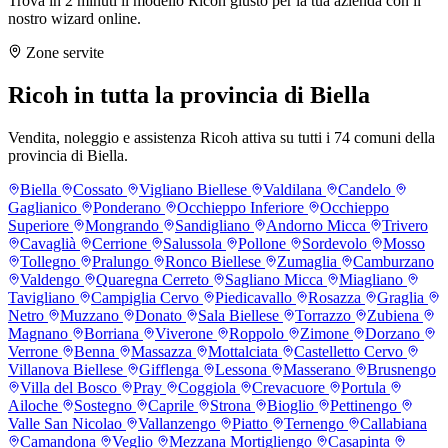
Trova in 2 minuti il modello Ricoh giusto per la tua azienda con il
nostro wizard online.
Zone servite
Ricoh in tutta la provincia di Biella
Vendita, noleggio e assistenza Ricoh attiva su tutti i 74 comuni della
provincia di Biella.
Biella
Cossato
Vigliano Biellese
Valdilana
Candelo
Gaglianico
Ponderano
Occhieppo Inferiore
Occhieppo
Superiore
Mongrando
Sandigliano
Andorno Micca
Trivero
Cavaglià
Cerrione
Salussola
Pollone
Sordevolo
Mosso
Tollegno
Pralungo
Ronco Biellese
Zumaglia
Camburzano
Valdengo
Quaregna Cerreto
Sagliano Micca
Miagliano
Tavigliano
Campiglia Cervo
Piedicavallo
Rosazza
Graglia
Netro
Muzzano
Donato
Sala Biellese
Torrazzo
Zubiena
Magnano
Borriana
Viverone
Roppolo
Zimone
Dorzano
Verrone
Benna
Massazza
Mottalciata
Castelletto Cervo
Villanova Biellese
Gifflenga
Lessona
Masserano
Brusnengo
Villa del Bosco
Pray
Coggiola
Crevacuore
Portula
Ailoche
Sostegno
Caprile
Strona
Bioglio
Pettinengo
Valle San Nicolao
Vallanzengo
Piatto
Ternengo
Callabiana
Camandona
Veglio
Mezzana Mortigliengo
Casapinta