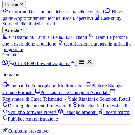
Risorse
Confronti
Decisioni tecniche con tabelle e verdetti
Blog e
guide
Approfondimenti tecnici, fiscali, operativi
Case study
Storie di clienti biellesi reali
Azienda
Chi siamo
40+ anni a Biella, 800+ clienti
Team
Le persone
che ti rispondono al telefono
Certificazioni
Partnership ufficiali e
programmi
Contatti
015 34680
Preventivo gratis
Soluzioni
Stampanti e Fotocopiatori Multifunzione
Plotter e Stampa
Grande Formato
Postazioni IT e Computer Aziendali
Registratori di Cassa Telematici
Sale Riunioni e Soluzioni Retail
Distruggidocumenti Professionali
Etichettatrici Professionali
Sviluppo software
Novità
Catalogo prodotti
I nostri marchi
Pubblica Amministrazione
Configura preventivo