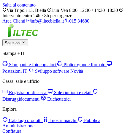
Salta al contenuto
Via Tripoli 13, Biella
Lun-Ven 8:00–12:30 / 14:30–18:30
Intervento entro 24h · 8h per urgenze
Area Clienti
info@iltecbiella.it
015 34680
Soluzioni
Stampa e IT
Stampanti e fotocopiatori
Plotter grande formato
Postazioni IT
Sviluppo software
Novità
Cassa, sale e ufficio
Registratori di cassa
Sale riunioni e retail
Distruggidocumenti
Etichettatrici
Esplora
Catalogo prodotti
I nostri marchi
Pubblica
Amministrazione
Configura