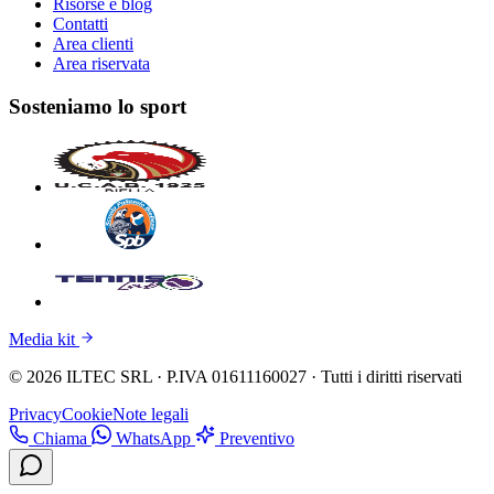
Risorse e blog
Contatti
Area clienti
Area riservata
Sosteniamo lo sport
Media kit
© 2026 ILTEC SRL · P.IVA 01611160027 · Tutti i diritti riservati
Privacy
Cookie
Note legali
Chiama
WhatsApp
Preventivo