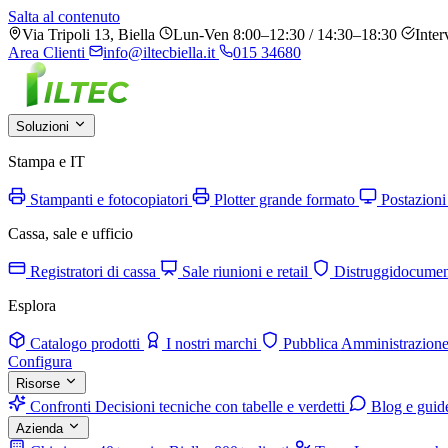
Salta al contenuto
Via Tripoli 13, Biella
Lun-Ven 8:00–12:30 / 14:30–18:30
Inter
Area Clienti
info@iltecbiella.it
015 34680
Soluzioni
Stampa e IT
Stampanti e fotocopiatori
Plotter grande formato
Postazioni
Cassa, sale e ufficio
Registratori di cassa
Sale riunioni e retail
Distruggidocumen
Esplora
Catalogo prodotti
I nostri marchi
Pubblica Amministrazion
Configura
Risorse
Confronti
Decisioni tecniche con tabelle e verdetti
Blog e guid
Azienda