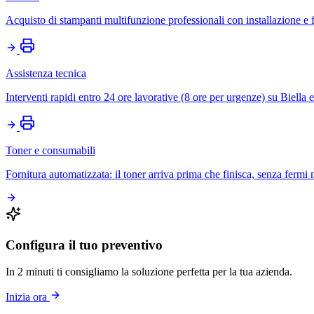
Acquisto di stampanti multifunzione professionali con installazione e
Assistenza tecnica
Interventi rapidi entro 24 ore lavorative (8 ore per urgenze) su Biella 
Toner e consumabili
Fornitura automatizzata: il toner arriva prima che finisca, senza fermi
Configura il tuo preventivo
In 2 minuti ti consigliamo la soluzione perfetta per la tua azienda.
Inizia ora