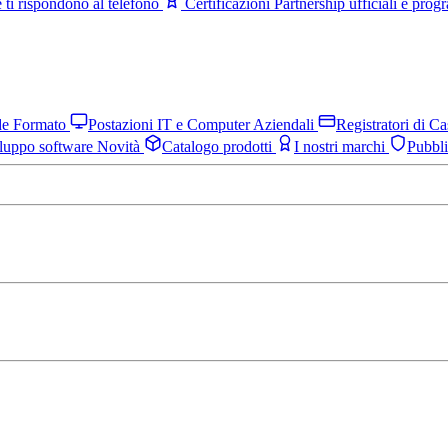
 ti rispondono al telefono
Certificazioni
Partnership ufficiali e pro
nde Formato
Postazioni IT e Computer Aziendali
Registratori di C
luppo software
Novità
Catalogo prodotti
I nostri marchi
Pubbl