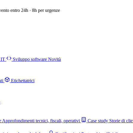
vento entro 24h · 8h per urgenze
 IT
Sviluppo software
Novità
ti
Etichettatrici
e
e
Approfondimenti tecnici, fiscali, operativi
Case study
Storie di clie