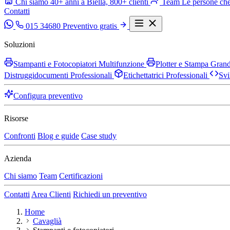
Chi siamo
40+ anni a Biella, 800+ clienti
Team
Le persone che
Contatti
015 34680
Preventivo gratis
Soluzioni
Stampanti e Fotocopiatori Multifunzione
Plotter e Stampa Gra
Distruggidocumenti Professionali
Etichettatrici Professionali
Svi
Configura preventivo
Risorse
Confronti
Blog e guide
Case study
Azienda
Chi siamo
Team
Certificazioni
Contatti
Area Clienti
Richiedi un preventivo
Home
Cavaglià