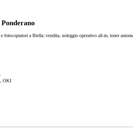
a Ponderano
otocopiatori a Biella: vendita, noleggio operativo all-in, toner automa
)
h, OKI