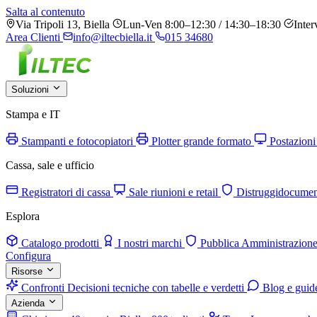
Salta al contenuto
Via Tripoli 13, Biella
Lun-Ven 8:00–12:30 / 14:30–18:30
Inter
Area Clienti
info@iltecbiella.it
015 34680
Soluzioni
Stampa e IT
Stampanti e fotocopiatori
Plotter grande formato
Postazioni
Cassa, sale e ufficio
Registratori di cassa
Sale riunioni e retail
Distruggidocumen
Esplora
Catalogo prodotti
I nostri marchi
Pubblica Amministrazion
Configura
Risorse
Confronti
Decisioni tecniche con tabelle e verdetti
Blog e guid
Azienda