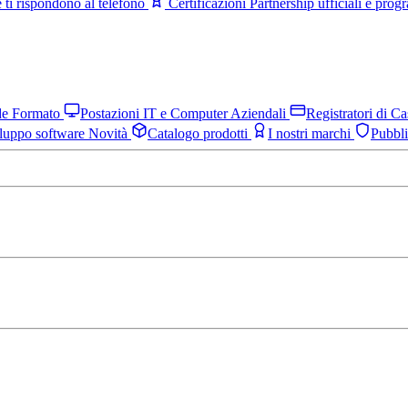
 ti rispondono al telefono
Certificazioni
Partnership ufficiali e pro
nde Formato
Postazioni IT e Computer Aziendali
Registratori di C
luppo software
Novità
Catalogo prodotti
I nostri marchi
Pubbl