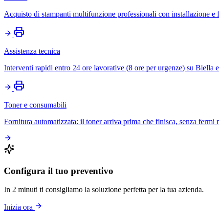
Acquisto di stampanti multifunzione professionali con installazione e
Assistenza tecnica
Interventi rapidi entro 24 ore lavorative (8 ore per urgenze) su Biella 
Toner e consumabili
Fornitura automatizzata: il toner arriva prima che finisca, senza fermi
Configura il tuo preventivo
In 2 minuti ti consigliamo la soluzione perfetta per la tua azienda.
Inizia ora