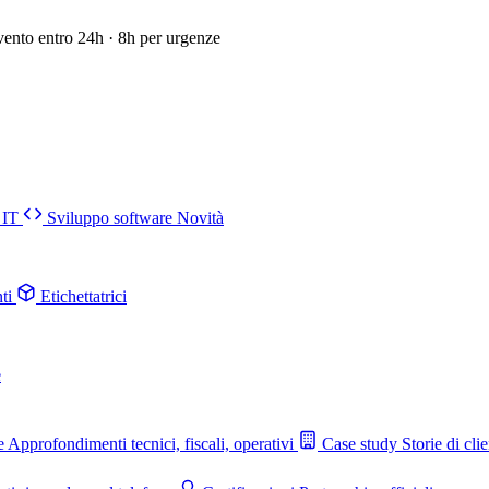
vento entro 24h · 8h per urgenze
 IT
Sviluppo software
Novità
ti
Etichettatrici
e
e
Approfondimenti tecnici, fiscali, operativi
Case study
Storie di clie