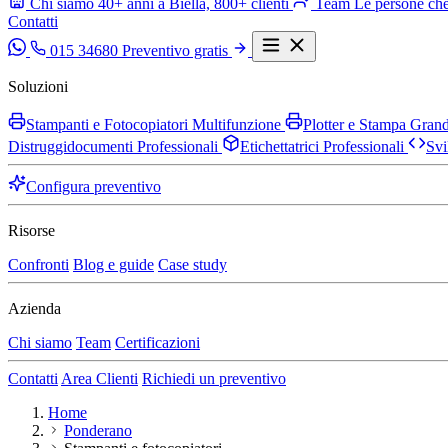
Chi siamo
40+ anni a Biella, 800+ clienti
Team
Le persone che
Contatti
015 34680
Preventivo gratis
Soluzioni
Stampanti e Fotocopiatori Multifunzione
Plotter e Stampa Gra
Distruggidocumenti Professionali
Etichettatrici Professionali
Svi
Configura preventivo
Risorse
Confronti
Blog e guide
Case study
Azienda
Chi siamo
Team
Certificazioni
Contatti
Area Clienti
Richiedi un preventivo
Home
Ponderano