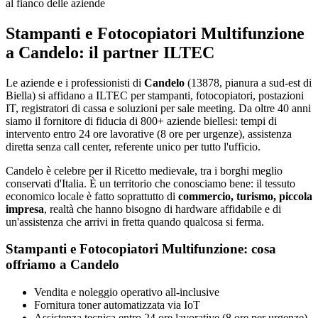
al fianco delle aziende
Stampanti e Fotocopiatori Multifunzione
a Candelo: il partner ILTEC
Le aziende e i professionisti di
Candelo
(13878, pianura a sud-est di
Biella) si affidano a ILTEC per stampanti, fotocopiatori, postazioni
IT, registratori di cassa e soluzioni per sale meeting. Da oltre 40 anni
siamo il fornitore di fiducia di 800+ aziende biellesi: tempi di
intervento entro 24 ore lavorative (8 ore per urgenze), assistenza
diretta senza call center, referente unico per tutto l'ufficio.
Candelo è celebre per il Ricetto medievale, tra i borghi meglio
conservati d'Italia. È un territorio che conosciamo bene: il tessuto
economico locale è fatto soprattutto di
commercio, turismo, piccola
impresa
, realtà che hanno bisogno di hardware affidabile e di
un'assistenza che arrivi in fretta quando qualcosa si ferma.
Stampanti e Fotocopiatori Multifunzione: cosa
offriamo a Candelo
Vendita e noleggio operativo all-inclusive
Fornitura toner automatizzata via IoT
Assistenza tecnica entro 24 ore lavorative (8 ore per urgenze)