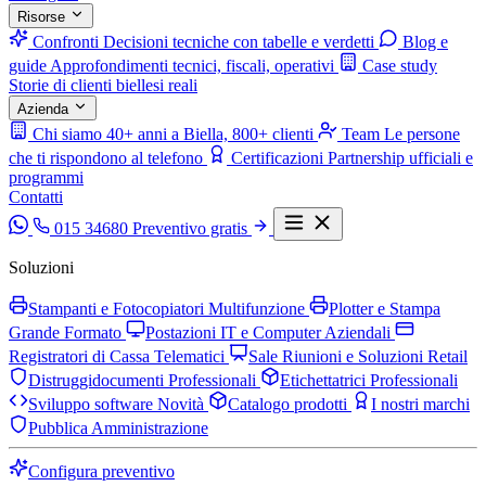
Risorse
Confronti
Decisioni tecniche con tabelle e verdetti
Blog e
guide
Approfondimenti tecnici, fiscali, operativi
Case study
Storie di clienti biellesi reali
Azienda
Chi siamo
40+ anni a Biella, 800+ clienti
Team
Le persone
che ti rispondono al telefono
Certificazioni
Partnership ufficiali e
programmi
Contatti
015 34680
Preventivo gratis
Soluzioni
Stampanti e Fotocopiatori Multifunzione
Plotter e Stampa
Grande Formato
Postazioni IT e Computer Aziendali
Registratori di Cassa Telematici
Sale Riunioni e Soluzioni Retail
Distruggidocumenti Professionali
Etichettatrici Professionali
Sviluppo software
Novità
Catalogo prodotti
I nostri marchi
Pubblica Amministrazione
Configura preventivo