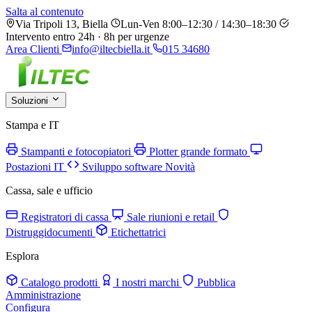
Salta al contenuto
Via Tripoli 13, Biella
Lun-Ven 8:00–12:30 / 14:30–18:30
Intervento entro 24h · 8h per urgenze
Area Clienti
info@iltecbiella.it
015 34680
Soluzioni
Stampa e IT
Stampanti e fotocopiatori
Plotter grande formato
Postazioni IT
Sviluppo software
Novità
Cassa, sale e ufficio
Registratori di cassa
Sale riunioni e retail
Distruggidocumenti
Etichettatrici
Esplora
Catalogo prodotti
I nostri marchi
Pubblica
Amministrazione
Configura