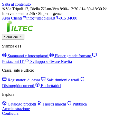
Salta al contenuto
Via Tripoli 13, Biella
Lun-Ven 8:00–12:30 / 14:30–18:30
Intervento entro 24h · 8h per urgenze
Area Clienti
info@iltecbiella.it
015 34680
Soluzioni
Stampa e IT
Stampanti e fotocopiatori
Plotter grande formato
Postazioni IT
Sviluppo software
Novità
Cassa, sale e ufficio
Registratori di cassa
Sale riunioni e retail
Distruggidocumenti
Etichettatrici
Esplora
Catalogo prodotti
I nostri marchi
Pubblica
Amministrazione
Configura