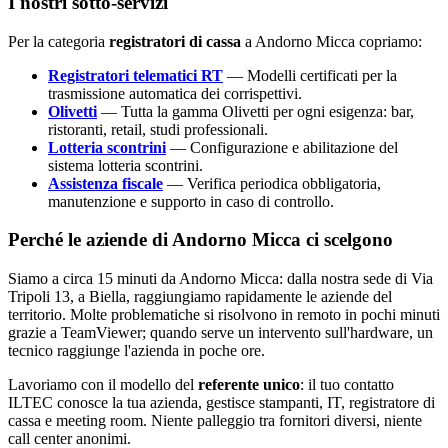
I nostri sotto-servizi
Per la categoria
registratori di cassa
a Andorno Micca copriamo:
Registratori telematici RT
— Modelli certificati per la
trasmissione automatica dei corrispettivi.
Olivetti
— Tutta la gamma Olivetti per ogni esigenza: bar,
ristoranti, retail, studi professionali.
Lotteria scontrini
— Configurazione e abilitazione del
sistema lotteria scontrini.
Assistenza fiscale
— Verifica periodica obbligatoria,
manutenzione e supporto in caso di controllo.
Perché le aziende di Andorno Micca ci scelgono
Siamo a circa 15 minuti da Andorno Micca: dalla nostra sede di Via
Tripoli 13, a Biella, raggiungiamo rapidamente le aziende del
territorio. Molte problematiche si risolvono in remoto in pochi minuti
grazie a TeamViewer; quando serve un intervento sull'hardware, un
tecnico raggiunge l'azienda in poche ore.
Lavoriamo con il modello del
referente unico
: il tuo contatto
ILTEC conosce la tua azienda, gestisce stampanti, IT, registratore di
cassa e meeting room. Niente palleggio tra fornitori diversi, niente
call center anonimi.