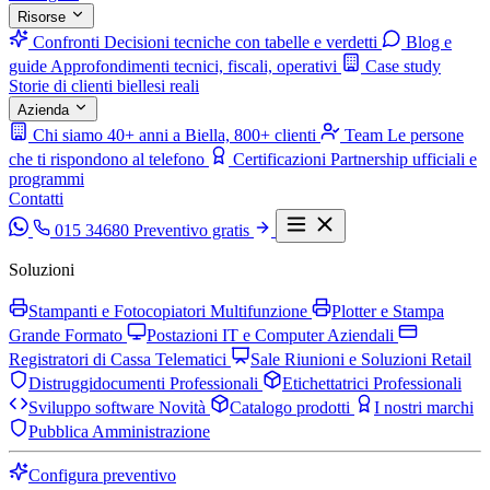
Risorse
Confronti
Decisioni tecniche con tabelle e verdetti
Blog e
guide
Approfondimenti tecnici, fiscali, operativi
Case study
Storie di clienti biellesi reali
Azienda
Chi siamo
40+ anni a Biella, 800+ clienti
Team
Le persone
che ti rispondono al telefono
Certificazioni
Partnership ufficiali e
programmi
Contatti
015 34680
Preventivo gratis
Soluzioni
Stampanti e Fotocopiatori Multifunzione
Plotter e Stampa
Grande Formato
Postazioni IT e Computer Aziendali
Registratori di Cassa Telematici
Sale Riunioni e Soluzioni Retail
Distruggidocumenti Professionali
Etichettatrici Professionali
Sviluppo software
Novità
Catalogo prodotti
I nostri marchi
Pubblica Amministrazione
Configura preventivo