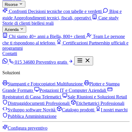
Risorse
Confronti
Decisioni tecniche con tabelle e verdetti
Blog e
guide
Approfondimenti tecnici, fiscali, operativi
Case study
Storie di clienti biellesi reali
Azienda
Chi siamo
40+ anni a Biella, 800+ clienti
Team
Le persone
che ti rispondono al telefono
Certificazioni
Partnership ufficiali e
programmi
Contatti
015 34680
Preventivo gratis
Soluzioni
Stampanti e Fotocopiatori Multifunzione
Plotter e Stampa
Grande Formato
Postazioni IT e Computer Aziendali
Registratori di Cassa Telematici
Sale Riunioni e Soluzioni Retail
Distruggidocumenti Professionali
Etichettatrici Professionali
Sviluppo software
Novità
Catalogo prodotti
I nostri marchi
Pubblica Amministrazione
Configura preventivo