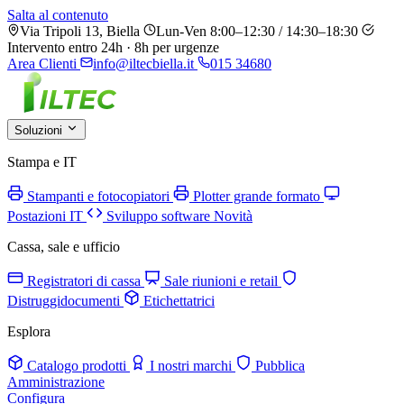
Salta al contenuto
Via Tripoli 13, Biella
Lun-Ven 8:00–12:30 / 14:30–18:30
Intervento entro 24h · 8h per urgenze
Area Clienti
info@iltecbiella.it
015 34680
Soluzioni
Stampa e IT
Stampanti e fotocopiatori
Plotter grande formato
Postazioni IT
Sviluppo software
Novità
Cassa, sale e ufficio
Registratori di cassa
Sale riunioni e retail
Distruggidocumenti
Etichettatrici
Esplora
Catalogo prodotti
I nostri marchi
Pubblica
Amministrazione
Configura