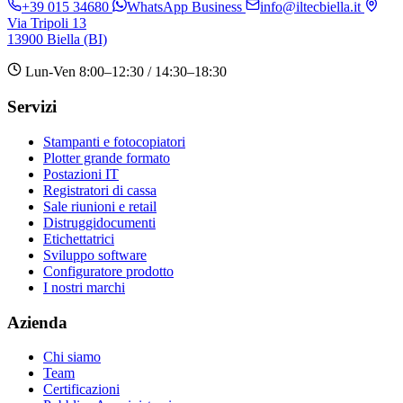
+39 015 34680
WhatsApp Business
info@iltecbiella.it
Via Tripoli 13
13900 Biella (BI)
Lun-Ven 8:00–12:30 / 14:30–18:30
Servizi
Stampanti e fotocopiatori
Plotter grande formato
Postazioni IT
Registratori di cassa
Sale riunioni e retail
Distruggidocumenti
Etichettatrici
Sviluppo software
Configuratore prodotto
I nostri marchi
Azienda
Chi siamo
Team
Certificazioni