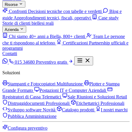
Risorse
Confronti
Decisioni tecniche con tabelle e verdetti
Blog e
guide
Approfondimenti tecnici, fiscali, operativi
Case study
Storie di clienti biellesi reali
Azienda
Chi siamo
40+ anni a Biella, 800+ clienti
Team
Le persone
che ti rispondono al telefono
Certificazioni
Partnership ufficiali e
programmi
Contatti
015 34680
Preventivo gratis
Soluzioni
Stampanti e Fotocopiatori Multifunzione
Plotter e Stampa
Grande Formato
Postazioni IT e Computer Aziendali
Registratori di Cassa Telematici
Sale Riunioni e Soluzioni Retail
Distruggidocumenti Professionali
Etichettatrici Professionali
Sviluppo software
Novità
Catalogo prodotti
I nostri marchi
Pubblica Amministrazione
Configura preventivo