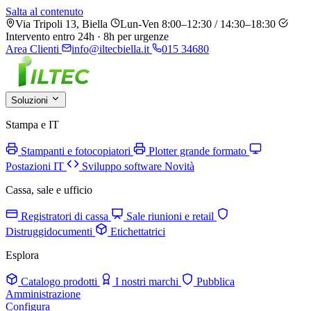
Salta al contenuto
Via Tripoli 13, Biella
Lun-Ven 8:00–12:30 / 14:30–18:30
Intervento entro 24h · 8h per urgenze
Area Clienti
info@iltecbiella.it
015 34680
Soluzioni
Stampa e IT
Stampanti e fotocopiatori
Plotter grande formato
Postazioni IT
Sviluppo software
Novità
Cassa, sale e ufficio
Registratori di cassa
Sale riunioni e retail
Distruggidocumenti
Etichettatrici
Esplora
Catalogo prodotti
I nostri marchi
Pubblica
Amministrazione
Configura