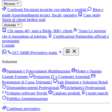
Risorse
Confronti
Decisioni tecniche con tabelle e verdetti
Blog e
guide
Approfondimenti tecnici, fiscali, operativi
Case study
Storie di clienti biellesi reali
Azienda
Chi siamo
40+ anni a Biella, 800+ clienti
Team
Le persone
che ti rispondono al telefono
Certificazioni
Partnership ufficiali e
programmi
Contatti
015 34680
Preventivo gratis
Soluzioni
Stampanti e Fotocopiatori Multifunzione
Plotter e Stampa
Grande Formato
Postazioni IT e Computer Aziendali
Registratori di Cassa Telematici
Sale Riunioni e Soluzioni Retail
Distruggidocumenti Professionali
Etichettatrici Professionali
Sviluppo software
Novità
Catalogo prodotti
I nostri marchi
Pubblica Amministrazione
Configura preventivo