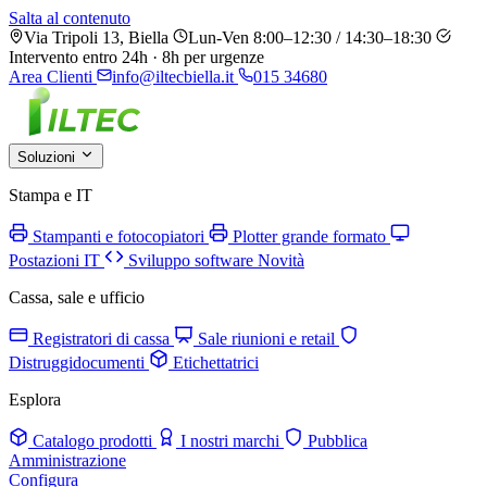
Salta al contenuto
Via Tripoli 13, Biella
Lun-Ven 8:00–12:30 / 14:30–18:30
Intervento entro 24h · 8h per urgenze
Area Clienti
info@iltecbiella.it
015 34680
Soluzioni
Stampa e IT
Stampanti e fotocopiatori
Plotter grande formato
Postazioni IT
Sviluppo software
Novità
Cassa, sale e ufficio
Registratori di cassa
Sale riunioni e retail
Distruggidocumenti
Etichettatrici
Esplora
Catalogo prodotti
I nostri marchi
Pubblica
Amministrazione
Configura