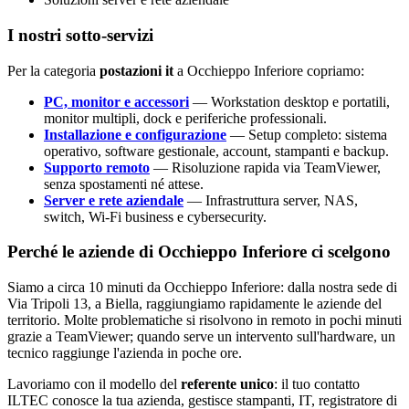
I nostri sotto-servizi
Per la categoria
postazioni it
a Occhieppo Inferiore copriamo:
PC, monitor e accessori
— Workstation desktop e portatili,
monitor multipli, dock e periferiche professionali.
Installazione e configurazione
— Setup completo: sistema
operativo, software gestionale, account, stampanti e backup.
Supporto remoto
— Risoluzione rapida via TeamViewer,
senza spostamenti né attese.
Server e rete aziendale
— Infrastruttura server, NAS,
switch, Wi-Fi business e cybersecurity.
Perché le aziende di Occhieppo Inferiore ci scelgono
Siamo a circa 10 minuti da Occhieppo Inferiore: dalla nostra sede di
Via Tripoli 13, a Biella, raggiungiamo rapidamente le aziende del
territorio. Molte problematiche si risolvono in remoto in pochi minuti
grazie a TeamViewer; quando serve un intervento sull'hardware, un
tecnico raggiunge l'azienda in poche ore.
Lavoriamo con il modello del
referente unico
: il tuo contatto
ILTEC conosce la tua azienda, gestisce stampanti, IT, registratore di