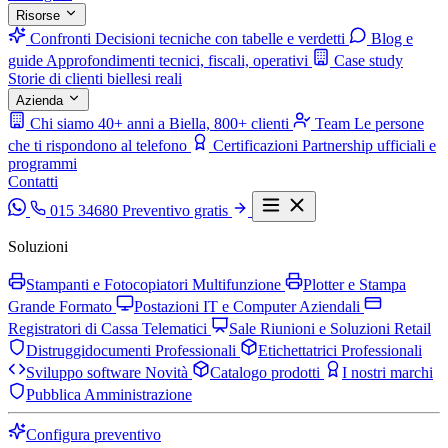
Risorse
Confronti
Decisioni tecniche con tabelle e verdetti
Blog e
guide
Approfondimenti tecnici, fiscali, operativi
Case study
Storie di clienti biellesi reali
Azienda
Chi siamo
40+ anni a Biella, 800+ clienti
Team
Le persone
che ti rispondono al telefono
Certificazioni
Partnership ufficiali e
programmi
Contatti
015 34680
Preventivo gratis
Soluzioni
Stampanti e Fotocopiatori Multifunzione
Plotter e Stampa
Grande Formato
Postazioni IT e Computer Aziendali
Registratori di Cassa Telematici
Sale Riunioni e Soluzioni Retail
Distruggidocumenti Professionali
Etichettatrici Professionali
Sviluppo software
Novità
Catalogo prodotti
I nostri marchi
Pubblica Amministrazione
Configura preventivo