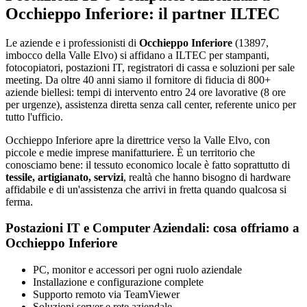
Occhieppo Inferiore: il partner ILTEC
Le aziende e i professionisti di
Occhieppo Inferiore
(13897,
imbocco della Valle Elvo) si affidano a ILTEC per stampanti,
fotocopiatori, postazioni IT, registratori di cassa e soluzioni per sale
meeting. Da oltre 40 anni siamo il fornitore di fiducia di 800+
aziende biellesi: tempi di intervento entro 24 ore lavorative (8 ore
per urgenze), assistenza diretta senza call center, referente unico per
tutto l'ufficio.
Occhieppo Inferiore apre la direttrice verso la Valle Elvo, con
piccole e medie imprese manifatturiere. È un territorio che
conosciamo bene: il tessuto economico locale è fatto soprattutto di
tessile, artigianato, servizi
, realtà che hanno bisogno di hardware
affidabile e di un'assistenza che arrivi in fretta quando qualcosa si
ferma.
Postazioni IT e Computer Aziendali: cosa offriamo a
Occhieppo Inferiore
PC, monitor e accessori per ogni ruolo aziendale
Installazione e configurazione complete
Supporto remoto via TeamViewer
Soluzioni server e rete aziendale