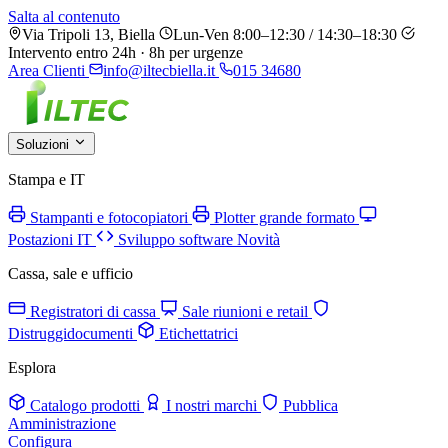
Salta al contenuto
Via Tripoli 13, Biella
Lun-Ven 8:00–12:30 / 14:30–18:30
Intervento entro 24h · 8h per urgenze
Area Clienti
info@iltecbiella.it
015 34680
Soluzioni
Stampa e IT
Stampanti e fotocopiatori
Plotter grande formato
Postazioni IT
Sviluppo software
Novità
Cassa, sale e ufficio
Registratori di cassa
Sale riunioni e retail
Distruggidocumenti
Etichettatrici
Esplora
Catalogo prodotti
I nostri marchi
Pubblica
Amministrazione
Configura