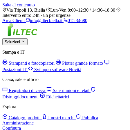
Salta al contenuto
Via Tripoli 13, Biella
Lun-Ven 8:00–12:30 / 14:30–18:30
Intervento entro 24h · 8h per urgenze
Area Clienti
info@iltecbiella.it
015 34680
Soluzioni
Stampa e IT
Stampanti e fotocopiatori
Plotter grande formato
Postazioni IT
Sviluppo software
Novità
Cassa, sale e ufficio
Registratori di cassa
Sale riunioni e retail
Distruggidocumenti
Etichettatrici
Esplora
Catalogo prodotti
I nostri marchi
Pubblica
Amministrazione
Configura