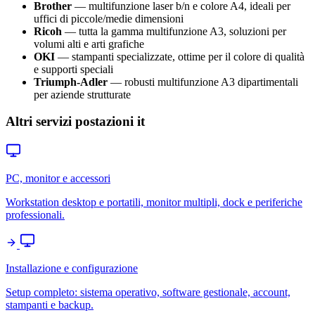
Brother
— multifunzione laser b/n e colore A4, ideali per
uffici di piccole/medie dimensioni
Ricoh
— tutta la gamma multifunzione A3, soluzioni per
volumi alti e arti grafiche
OKI
— stampanti specializzate, ottime per il colore di qualità
e supporti speciali
Triumph-Adler
— robusti multifunzione A3 dipartimentali
per aziende strutturate
Altri servizi postazioni it
PC, monitor e accessori
Workstation desktop e portatili, monitor multipli, dock e periferiche
professionali.
Installazione e configurazione
Setup completo: sistema operativo, software gestionale, account,
stampanti e backup.