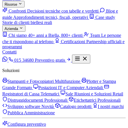
Risorse
Confronti
Decisioni tecniche con tabelle e verdetti
Blog e
guide
Approfondimenti tecnici, fiscali, operativi
Case study
Storie di clienti biellesi reali
Azienda
Chi siamo
40+ anni a Biella, 800+ clienti
Team
Le persone
che ti rispondono al telefono
Certificazioni
Partnership ufficiali e
programmi
Contatti
015 34680
Preventivo gratis
Soluzioni
Stampanti e Fotocopiatori Multifunzione
Plotter e Stampa
Grande Formato
Postazioni IT e Computer Aziendali
Registratori di Cassa Telematici
Sale Riunioni e Soluzioni Retail
Distruggidocumenti Professionali
Etichettatrici Professionali
Sviluppo software
Novità
Catalogo prodotti
I nostri marchi
Pubblica Amministrazione
Configura preventivo