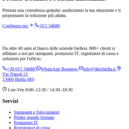
Prenota una consulenza gratuita: analizziamo la tua situazione e ti
proponiamo la soluzione più adatta.
Configura ora
015 34680
Da oltre 40 anni al fianco delle aziende biellesi. 800+ clienti si
affidano a noi per stampanti, postazioni IT, registratori di cassa e
soluzioni per l'ufficio.
+39 015 34680
WhatsApp Business
info@iltecbiella.it
Via Tripoli 13
13900 Biella (BI)
Lun-Ven 8:00–12:30 / 14:30–18:30
Servizi
Stampanti e fotocopiatori
Plotter grande formato
Postazioni IT
Registratori di cassa