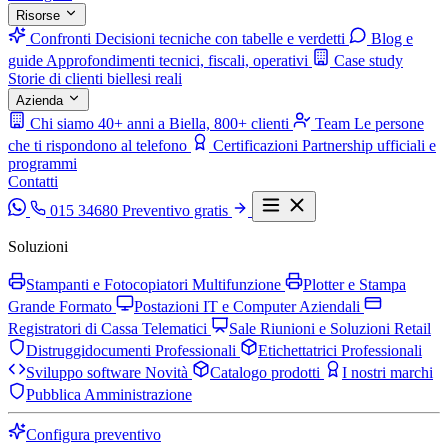
Risorse
Confronti
Decisioni tecniche con tabelle e verdetti
Blog e
guide
Approfondimenti tecnici, fiscali, operativi
Case study
Storie di clienti biellesi reali
Azienda
Chi siamo
40+ anni a Biella, 800+ clienti
Team
Le persone
che ti rispondono al telefono
Certificazioni
Partnership ufficiali e
programmi
Contatti
015 34680
Preventivo gratis
Soluzioni
Stampanti e Fotocopiatori Multifunzione
Plotter e Stampa
Grande Formato
Postazioni IT e Computer Aziendali
Registratori di Cassa Telematici
Sale Riunioni e Soluzioni Retail
Distruggidocumenti Professionali
Etichettatrici Professionali
Sviluppo software
Novità
Catalogo prodotti
I nostri marchi
Pubblica Amministrazione
Configura preventivo