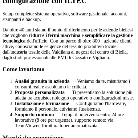
configurazione con ILTEC
Setup completo: sistema operativo, software gestionale, account,
stampanti e backup.
Da oltre 40 anni siamo il punto di riferimento per le aziende biellesi
che vogliono
ridurre i fermi macchina
e
semplificare la gestione
tecnologica
dell'ufficio. Con un parco di oltre 800+ aziende clienti
attive, conosciamo le esigenze del tessuto produttivo locale:
dall'industria tessile della Valdilana ai negozi del centro di Biella,
dagli studi professionali alle PMI di Cossato e Vigliano.
Come lavoriamo
Analisi gratuita in azienda
— Veniamo da te, misuriamo i
consumi reali e ascoltiamo le criticità.
Proposta personalizzata
— Ti presentiamo la soluzione più
adatta tra acquisto, noleggio operativo o configurazioni miste.
Installazione e formazione
— Configuriamo l'hardware,
formiamo il personale, attiviamo l'assistenza.
Supporto continuo
— Tempi di intervento entro 24 ore
lavorative (8 ore per urgenze), supporto remoto via
TeamViewer, fornitura toner automatizzata.
Marchi che proponiamo