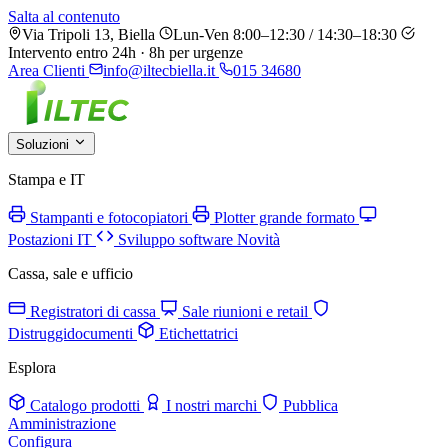
Salta al contenuto
Via Tripoli 13, Biella
Lun-Ven 8:00–12:30 / 14:30–18:30
Intervento entro 24h · 8h per urgenze
Area Clienti
info@iltecbiella.it
015 34680
Soluzioni
Stampa e IT
Stampanti e fotocopiatori
Plotter grande formato
Postazioni IT
Sviluppo software
Novità
Cassa, sale e ufficio
Registratori di cassa
Sale riunioni e retail
Distruggidocumenti
Etichettatrici
Esplora
Catalogo prodotti
I nostri marchi
Pubblica
Amministrazione
Configura