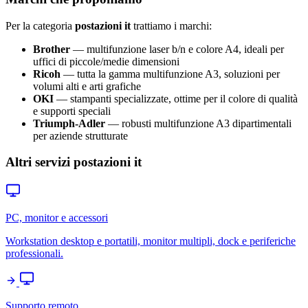
Per la categoria
postazioni it
trattiamo i marchi:
Brother
— multifunzione laser b/n e colore A4, ideali per
uffici di piccole/medie dimensioni
Ricoh
— tutta la gamma multifunzione A3, soluzioni per
volumi alti e arti grafiche
OKI
— stampanti specializzate, ottime per il colore di qualità
e supporti speciali
Triumph-Adler
— robusti multifunzione A3 dipartimentali
per aziende strutturate
Altri servizi postazioni it
PC, monitor e accessori
Workstation desktop e portatili, monitor multipli, dock e periferiche
professionali.
Supporto remoto