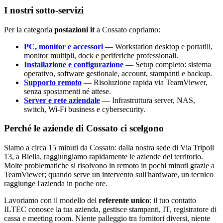
I nostri sotto-servizi
Per la categoria
postazioni it
a Cossato copriamo:
PC, monitor e accessori
— Workstation desktop e portatili,
monitor multipli, dock e periferiche professionali.
Installazione e configurazione
— Setup completo: sistema
operativo, software gestionale, account, stampanti e backup.
Supporto remoto
— Risoluzione rapida via TeamViewer,
senza spostamenti né attese.
Server e rete aziendale
— Infrastruttura server, NAS,
switch, Wi-Fi business e cybersecurity.
Perché le aziende di Cossato ci scelgono
Siamo a circa 15 minuti da Cossato: dalla nostra sede di Via Tripoli
13, a Biella, raggiungiamo rapidamente le aziende del territorio.
Molte problematiche si risolvono in remoto in pochi minuti grazie a
TeamViewer; quando serve un intervento sull'hardware, un tecnico
raggiunge l'azienda in poche ore.
Lavoriamo con il modello del
referente unico
: il tuo contatto
ILTEC conosce la tua azienda, gestisce stampanti, IT, registratore di
cassa e meeting room. Niente palleggio tra fornitori diversi, niente