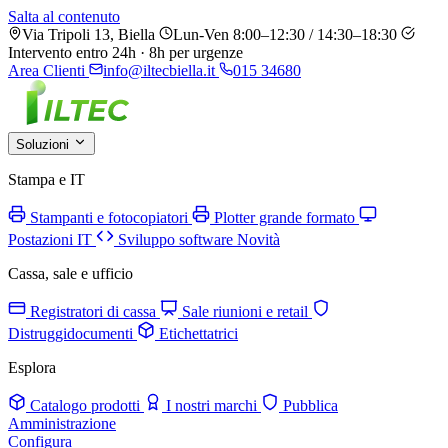
Salta al contenuto
Via Tripoli 13, Biella
Lun-Ven 8:00–12:30 / 14:30–18:30
Intervento entro 24h · 8h per urgenze
Area Clienti
info@iltecbiella.it
015 34680
Soluzioni
Stampa e IT
Stampanti e fotocopiatori
Plotter grande formato
Postazioni IT
Sviluppo software
Novità
Cassa, sale e ufficio
Registratori di cassa
Sale riunioni e retail
Distruggidocumenti
Etichettatrici
Esplora
Catalogo prodotti
I nostri marchi
Pubblica
Amministrazione
Configura