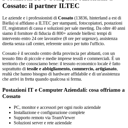
Cossato: il partner ILTEC
Le aziende e i professionisti di
Cossato
(13836, hinterland a est di
Biella) si affidano a ILTEC per stampanti, fotocopiatori, postazioni
IT, registratori di cassa e soluzioni per sale meeting. Da oltre 40 anni
siamo il fornitore di fiducia di 800+ aziende biellesi: tempi di
intervento entro 24 ore lavorative (8 ore per urgenze), assistenza
diretta senza call center, referente unico per tutto l'ufficio.
Cossato è il secondo centro della provincia per abitanti, con un
tessuto fitto di piccole e medie imprese tessili e commerciali. È un
territorio che conosciamo bene: il tessuto economico locale è fatto
soprattutto di
tessile e abbigliamento, commercio, artigianato
,
realtà che hanno bisogno di hardware affidabile e di un'assistenza
che arrivi in fretta quando qualcosa si ferma.
Postazioni IT e Computer Aziendali: cosa offriamo a
Cossato
PC, monitor e accessori per ogni ruolo aziendale
Installazione e configurazione complete
Supporto remoto via TeamViewer
Soluzioni server e rete aziendale