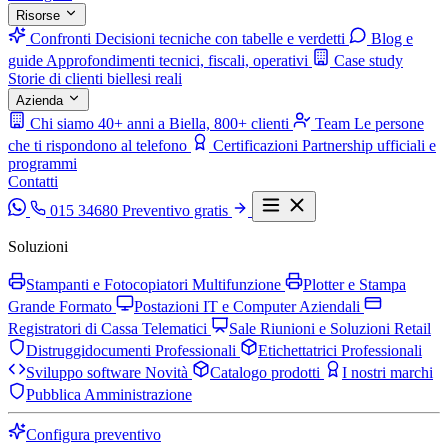
Risorse
Confronti
Decisioni tecniche con tabelle e verdetti
Blog e
guide
Approfondimenti tecnici, fiscali, operativi
Case study
Storie di clienti biellesi reali
Azienda
Chi siamo
40+ anni a Biella, 800+ clienti
Team
Le persone
che ti rispondono al telefono
Certificazioni
Partnership ufficiali e
programmi
Contatti
015 34680
Preventivo gratis
Soluzioni
Stampanti e Fotocopiatori Multifunzione
Plotter e Stampa
Grande Formato
Postazioni IT e Computer Aziendali
Registratori di Cassa Telematici
Sale Riunioni e Soluzioni Retail
Distruggidocumenti Professionali
Etichettatrici Professionali
Sviluppo software
Novità
Catalogo prodotti
I nostri marchi
Pubblica Amministrazione
Configura preventivo