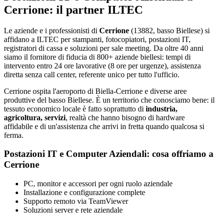
Cerrione: il partner ILTEC
Le aziende e i professionisti di
Cerrione
(13882, basso Biellese) si
affidano a ILTEC per stampanti, fotocopiatori, postazioni IT,
registratori di cassa e soluzioni per sale meeting. Da oltre 40 anni
siamo il fornitore di fiducia di 800+ aziende biellesi: tempi di
intervento entro 24 ore lavorative (8 ore per urgenze), assistenza
diretta senza call center, referente unico per tutto l'ufficio.
Cerrione ospita l'aeroporto di Biella-Cerrione e diverse aree
produttive del basso Biellese. È un territorio che conosciamo bene: il
tessuto economico locale è fatto soprattutto di
industria,
agricoltura, servizi
, realtà che hanno bisogno di hardware
affidabile e di un'assistenza che arrivi in fretta quando qualcosa si
ferma.
Postazioni IT e Computer Aziendali: cosa offriamo a
Cerrione
PC, monitor e accessori per ogni ruolo aziendale
Installazione e configurazione complete
Supporto remoto via TeamViewer
Soluzioni server e rete aziendale