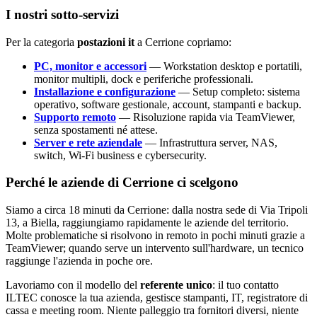
I nostri sotto-servizi
Per la categoria
postazioni it
a Cerrione copriamo:
PC, monitor e accessori
— Workstation desktop e portatili,
monitor multipli, dock e periferiche professionali.
Installazione e configurazione
— Setup completo: sistema
operativo, software gestionale, account, stampanti e backup.
Supporto remoto
— Risoluzione rapida via TeamViewer,
senza spostamenti né attese.
Server e rete aziendale
— Infrastruttura server, NAS,
switch, Wi-Fi business e cybersecurity.
Perché le aziende di Cerrione ci scelgono
Siamo a circa 18 minuti da Cerrione: dalla nostra sede di Via Tripoli
13, a Biella, raggiungiamo rapidamente le aziende del territorio.
Molte problematiche si risolvono in remoto in pochi minuti grazie a
TeamViewer; quando serve un intervento sull'hardware, un tecnico
raggiunge l'azienda in poche ore.
Lavoriamo con il modello del
referente unico
: il tuo contatto
ILTEC conosce la tua azienda, gestisce stampanti, IT, registratore di
cassa e meeting room. Niente palleggio tra fornitori diversi, niente