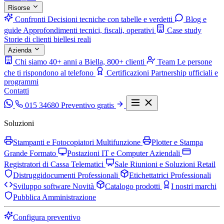
Risorse
Confronti
Decisioni tecniche con tabelle e verdetti
Blog e
guide
Approfondimenti tecnici, fiscali, operativi
Case study
Storie di clienti biellesi reali
Azienda
Chi siamo
40+ anni a Biella, 800+ clienti
Team
Le persone
che ti rispondono al telefono
Certificazioni
Partnership ufficiali e
programmi
Contatti
015 34680
Preventivo gratis
Soluzioni
Stampanti e Fotocopiatori Multifunzione
Plotter e Stampa
Grande Formato
Postazioni IT e Computer Aziendali
Registratori di Cassa Telematici
Sale Riunioni e Soluzioni Retail
Distruggidocumenti Professionali
Etichettatrici Professionali
Sviluppo software
Novità
Catalogo prodotti
I nostri marchi
Pubblica Amministrazione
Configura preventivo