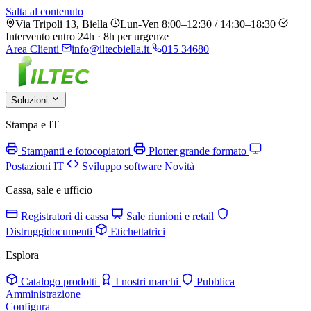
Salta al contenuto
Via Tripoli 13, Biella
Lun-Ven 8:00–12:30 / 14:30–18:30
Intervento entro 24h · 8h per urgenze
Area Clienti
info@iltecbiella.it
015 34680
Soluzioni
Stampa e IT
Stampanti e fotocopiatori
Plotter grande formato
Postazioni IT
Sviluppo software
Novità
Cassa, sale e ufficio
Registratori di cassa
Sale riunioni e retail
Distruggidocumenti
Etichettatrici
Esplora
Catalogo prodotti
I nostri marchi
Pubblica
Amministrazione
Configura