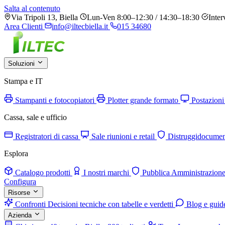
Salta al contenuto
Via Tripoli 13, Biella
Lun-Ven 8:00–12:30 / 14:30–18:30
Inter
Area Clienti
info@iltecbiella.it
015 34680
Soluzioni
Stampa e IT
Stampanti e fotocopiatori
Plotter grande formato
Postazioni
Cassa, sale e ufficio
Registratori di cassa
Sale riunioni e retail
Distruggidocumen
Esplora
Catalogo prodotti
I nostri marchi
Pubblica Amministrazion
Configura
Risorse
Confronti
Decisioni tecniche con tabelle e verdetti
Blog e guid
Azienda