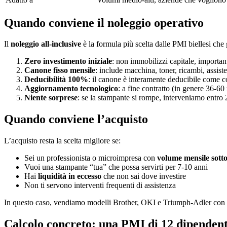
Quando conviene il noleggio operativo
Il
noleggio all-inclusive
è la formula più scelta dalle PMI biellesi che
Zero investimento iniziale
: non immobilizzi capitale, important
Canone fisso mensile
: include macchina, toner, ricambi, assist
Deducibilità 100%
: il canone è interamente deducibile come 
Aggiornamento tecnologico
: a fine contratto (in genere 36-
Niente sorprese
: se la stampante si rompe, interveniamo entro
Quando conviene l’acquisto
L’acquisto resta la scelta migliore se:
Sei un professionista o microimpresa con
volume mensile sotto
Vuoi una stampante “tua” che possa servirti per 7-10 anni
Hai
liquidità in eccesso
che non sai dove investire
Non ti servono interventi frequenti di assistenza
In questo caso, vendiamo modelli Brother, OKI e Triumph-Adler con ins
Calcolo concreto: una PMI di 12 dipendent