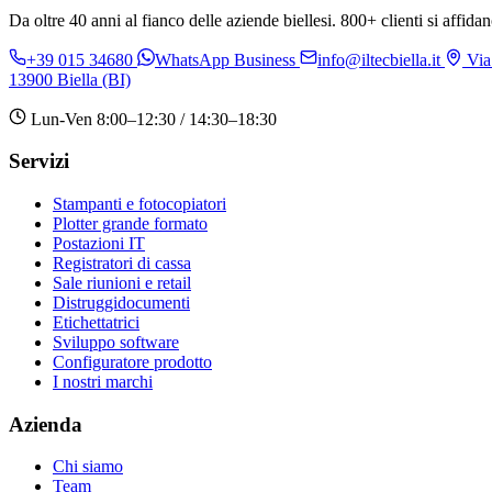
Da oltre 40 anni al fianco delle aziende biellesi. 800+ clienti si affidan
+39 015 34680
WhatsApp Business
info@iltecbiella.it
Via
13900 Biella (BI)
Lun-Ven 8:00–12:30 / 14:30–18:30
Servizi
Stampanti e fotocopiatori
Plotter grande formato
Postazioni IT
Registratori di cassa
Sale riunioni e retail
Distruggidocumenti
Etichettatrici
Sviluppo software
Configuratore prodotto
I nostri marchi
Azienda
Chi siamo
Team