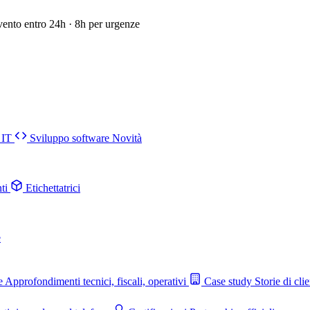
vento entro 24h · 8h per urgenze
 IT
Sviluppo software
Novità
ti
Etichettatrici
e
e
Approfondimenti tecnici, fiscali, operativi
Case study
Storie di clie