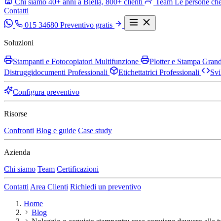
Chi siamo
40+ anni a Biella, 800+ clienti
Team
Le persone che
Contatti
015 34680
Preventivo gratis
Soluzioni
Stampanti e Fotocopiatori Multifunzione
Plotter e Stampa Gra
Distruggidocumenti Professionali
Etichettatrici Professionali
Svi
Configura preventivo
Risorse
Confronti
Blog e guide
Case study
Azienda
Chi siamo
Team
Certificazioni
Contatti
Area Clienti
Richiedi un preventivo
Home
Blog