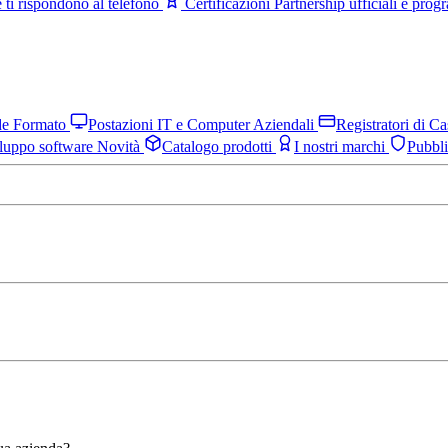
 ti rispondono al telefono
Certificazioni
Partnership ufficiali e pro
nde Formato
Postazioni IT e Computer Aziendali
Registratori di C
luppo software
Novità
Catalogo prodotti
I nostri marchi
Pubbl