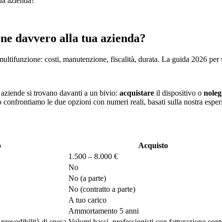
ua azienda?
ene davvero alla tua azienda?
ltifunzione: costi, manutenzione, fiscalità, durata. La guida 2026 per s
aziende si trovano davanti a un bivio:
acquistare
il dispositivo o
noleg
lo confrontiamo le due opzioni con numeri reali, basati sulla nostra esperi
o
Acquisto
1.500 – 8.000 €
No
No (a parte)
No (contratto a parte)
A tuo carico
Ammortamento 5 anni
prevedibilità di spesa
Volumi bassi, professionisti con fatturazione con