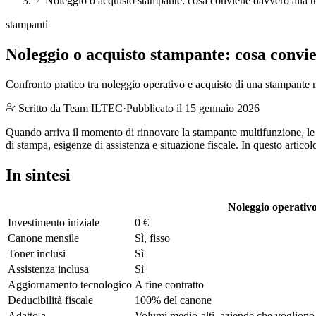
Noleggio o acquisto stampante: cosa conviene davvero alla t
stampanti
Noleggio o acquisto stampante: cosa convi
Confronto pratico tra noleggio operativo e acquisto di una stampante mu
Scritto da
Team ILTEC
·
Pubblicato il 15 gennaio 2026
Quando arriva il momento di rinnovare la stampante multifunzione, le 
di stampa, esigenze di assistenza e situazione fiscale. In questo artico
In sintesi
Noleggio operativ
Investimento iniziale
0 €
Canone mensile
Sì, fisso
Toner inclusi
Sì
Assistenza inclusa
Sì
Aggiornamento tecnologico
A fine contratto
Deducibilità fiscale
100% del canone
Adatto a
Volumi medio-alti, aziende che vogliono 