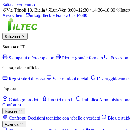
Salta al contenuto
Via Tripoli 13, Biella
Lun-Ven 8:00–12:30 / 14:30–18:30
Inter
Area Clienti
info@iltecbiella.it
015 34680
Soluzioni
Stampa e IT
Stampanti e fotocopiatori
Plotter grande formato
Postazioni
Cassa, sale e ufficio
Registratori di cassa
Sale riunioni e retail
Distruggidocumen
Esplora
Catalogo prodotti
I nostri marchi
Pubblica Amministrazion
Configura
Risorse
Confronti
Decisioni tecniche con tabelle e verdetti
Blog e guid
Azienda