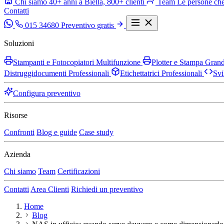
Chi siamo
40+ anni a Biella, 800+ clienti
Team
Le persone che
Contatti
015 34680
Preventivo gratis
Soluzioni
Stampanti e Fotocopiatori Multifunzione
Plotter e Stampa Gra
Distruggidocumenti Professionali
Etichettatrici Professionali
Svi
Configura preventivo
Risorse
Confronti
Blog e guide
Case study
Azienda
Chi siamo
Team
Certificazioni
Contatti
Area Clienti
Richiedi un preventivo
Home
Blog