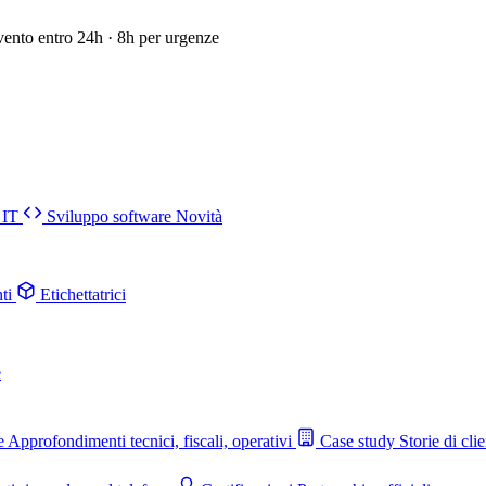
vento entro 24h · 8h per urgenze
 IT
Sviluppo software
Novità
ti
Etichettatrici
e
e
Approfondimenti tecnici, fiscali, operativi
Case study
Storie di clie