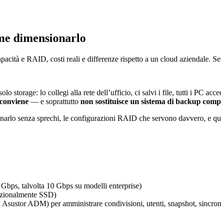
ome dimensionarlo
tà e RAID, costi reali e differenze rispetto a un cloud aziendale. S
 storage: lo collegi alla rete dell’ufficio, ci salvi i file, tutti i PC 
conviene
— e soprattutto
non sostituisce un sistema di backup comp
arlo senza sprechi, le configurazioni RAID che servono davvero, e q
Gbps, talvolta 10 Gbps su modelli enterprise)
pzionalmente SSD)
tor ADM) per amministrare condivisioni, utenti, snapshot, sincron