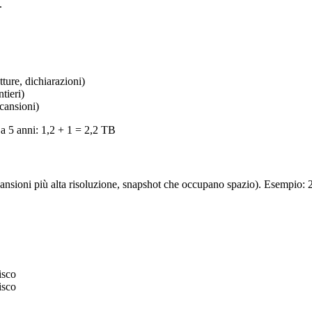
.
ture, dichiarazioni)
tieri)
cansioni)
 5 anni: 1,2 + 1 = 2,2 TB
ansioni più alta risoluzione, snapshot che occupano spazio). Esempio:
isco
isco