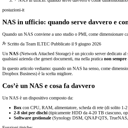
NAS in ufficio: quando serve davvero e come dimensionarlo
postazioni-it
NAS in ufficio: quando serve davvero e c
Quando un NAS conviene a uno studio o PMI, come dimensionare capaci
Scritto da
Team ILTEC
·
Pubblicato il 9 giugno 2026
Un
NAS
(Network Attached Storage) è un piccolo server dedicato al solo
qualsiasi azienda che generi documenti, ma nella pratica
non sempre 
In questo articolo vediamo: quando un NAS ha senso, come dimension
Dropbox Business) è la scelta migliore.
Cos’è un NAS e cosa fa davvero
Un NAS è un dispositivo composto da:
Box
con CPU, RAM, alimentatore, scheda di rete (di solito 1-2 
2-8 slot per dischi
(tipicamente HDD da 4-20 TB ciascuno, o
Software gestionale
(Synology DSM, QNAP QTS, TrueNAS, Asus
Funzioni tipiche: