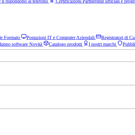
 ti rispondono al telefono
Certificazioni
Partnership ufficiali e pro
nde Formato
Postazioni IT e Computer Aziendali
Registratori di C
luppo software
Novità
Catalogo prodotti
I nostri marchi
Pubbl