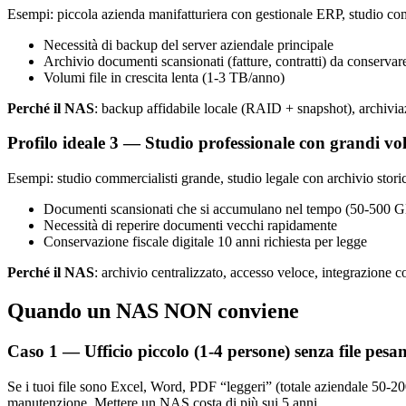
Esempi: piccola azienda manifatturiera con gestionale ERP, studio comme
Necessità di backup del server aziendale principale
Archivio documenti scansionati (fatture, contratti) da conserva
Volumi file in crescita lenta (1-3 TB/anno)
Perché il NAS
: backup affidabile locale (RAID + snapshot), archivia
Profilo ideale 3 — Studio professionale con grandi v
Esempi: studio commercialisti grande, studio legale con archivio storic
Documenti scansionati che si accumulano nel tempo (50-500 
Necessità di reperire documenti vecchi rapidamente
Conservazione fiscale digitale 10 anni richiesta per legge
Perché il NAS
: archivio centralizzato, accesso veloce, integrazion
Quando un NAS NON conviene
Caso 1 — Ufficio piccolo (1-4 persone) senza file pesan
Se i tuoi file sono Excel, Word, PDF “leggeri” (totale aziendale 50-
manutenzione. Mettere un NAS costa di più sui 5 anni.