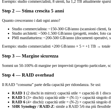
Esempio: studio commercialisti, 8 utenti, ha 1,2 TB attualmente sparsi
Step 2 — Stima crescita 5 anni
Quanto cresceranno i dati ogni anno?
Studio commercialista: ~150-300 GB/anno (scansioni clienti, fat
Studio architetti: ~500-1.500 GB/anno (progetti, render, foto can
PMI manifatturiera: ~200-500 GB/anno (documenti operativi, s
Esempio: studio commercialisti +200 GB/anno × 5 = +1 TB → totale a
Step 3 — Margine sicurezza
Sommi un 50-100% di margine per imprevisti (progetto particolare, sc
Step 4 — RAID overhead
Il RAID “consuma” parte della capacità per ridondanza. Se usi:
RAID 1
(2 dischi in mirror): capacità utile = capacità di 1 disco
RAID 5
(3+ dischi): capacità utile = (N-1) × capacità singolo d
RAID 6
(4+ dischi): capacità utile = (N-2) × capacità singolo d
SHR Synology / RAID-Z
: simile a RAID 5/6 ma più flessibile