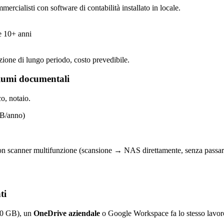
rcialisti con software di contabilità installato in locale.
re 10+ anni
zione di lungo periodo, costo prevedibile.
olumi documentali
o, notaio.
GB/anno)
e con scanner multifunzione (scansione → NAS direttamente, senza passa
ti
200 GB), un
OneDrive aziendale
o Google Workspace fa lo stesso lavoro