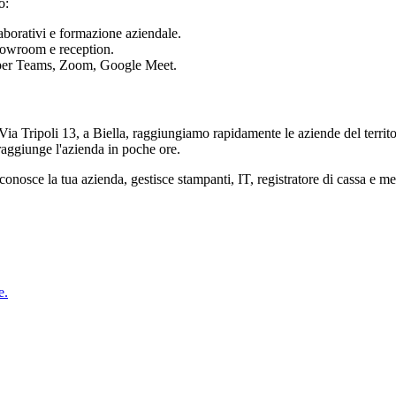
o:
aborativi e formazione aziendale.
owroom e reception.
 per Teams, Zoom, Google Meet.
ia Tripoli 13, a Biella, raggiungiamo rapidamente le aziende del territ
aggiunge l'azienda in poche ore.
conosce la tua azienda, gestisce stampanti, IT, registratore di cassa e mee
e.