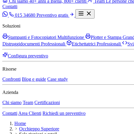
Chi siamo
40+ anni a Biella, 800+ clienti
Team
Le persone che
Contatti
015 34680
Preventivo gratis
Soluzioni
Stampanti e Fotocopiatori Multifunzione
Plotter e Stampa Gra
Distruggidocumenti Professionali
Etichettatrici Professionali
Svi
Configura preventivo
Risorse
Confronti
Blog e guide
Case study
Azienda
Chi siamo
Team
Certificazioni
Contatti
Area Clienti
Richiedi un preventivo
Home
Occhieppo Superiore