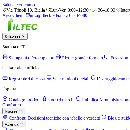
Salta al contenuto
Via Tripoli 13, Biella
Lun-Ven 8:00–12:30 / 14:30–18:30
Inter
Area Clienti
info@iltecbiella.it
015 34680
Soluzioni
Stampa e IT
Stampanti e fotocopiatori
Plotter grande formato
Postazioni
Cassa, sale e ufficio
Registratori di cassa
Sale riunioni e retail
Distruggidocumen
Esplora
Catalogo prodotti
I nostri marchi
Pubblica Amministrazion
Configura
Risorse
Confronti
Decisioni tecniche con tabelle e verdetti
Blog e guid
Azienda