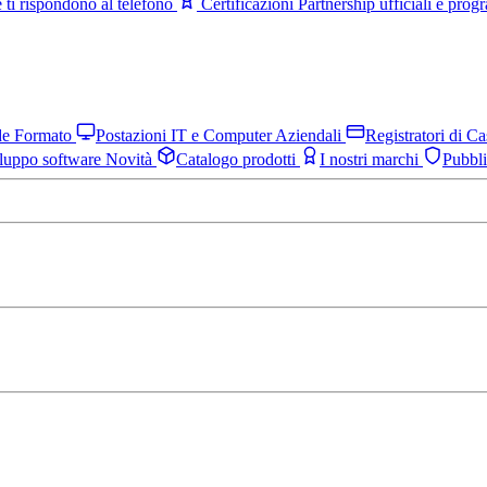
 ti rispondono al telefono
Certificazioni
Partnership ufficiali e pro
nde Formato
Postazioni IT e Computer Aziendali
Registratori di C
luppo software
Novità
Catalogo prodotti
I nostri marchi
Pubbl