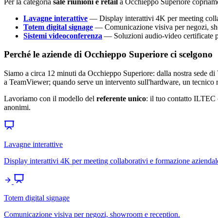
Per la categoria
sale riunioni e retail
a Occhieppo Superiore copriam
Lavagne interattive
— Display interattivi 4K per meeting coll
Totem digital signage
— Comunicazione visiva per negozi, sh
Sistemi videoconferenza
— Soluzioni audio-video certificate
Perché le aziende di Occhieppo Superiore ci scelgono
Siamo a circa 12 minuti da Occhieppo Superiore: dalla nostra sede di V
a TeamViewer; quando serve un intervento sull'hardware, un tecnico r
Lavoriamo con il modello del
referente unico
: il tuo contatto ILTEC 
anonimi.
Lavagne interattive
Display interattivi 4K per meeting collaborativi e formazione aziendal
Totem digital signage
Comunicazione visiva per negozi, showroom e reception.