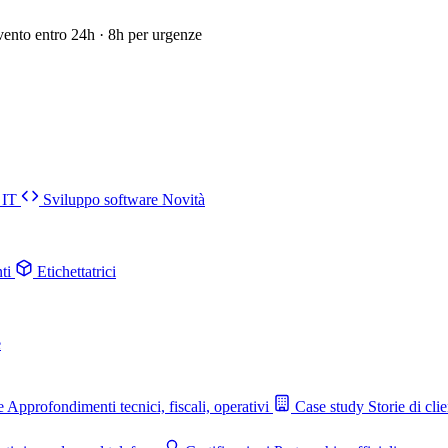
vento entro 24h · 8h per urgenze
 IT
Sviluppo software
Novità
ti
Etichettatrici
e
e
Approfondimenti tecnici, fiscali, operativi
Case study
Storie di clie