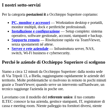
I nostri sotto-servizi
Per la categoria
postazioni it
a Occhieppo Superiore copriamo:
PC, monitor e accessori
— Workstation desktop e portatili,
monitor multipli, dock e periferiche professionali.
Installazione e configurazione
— Setup completo: sistema
operativo, software gestionale, account, stampanti e backup.
Supporto remoto
— Risoluzione rapida via TeamViewer,
senza spostamenti né attese.
Server e rete aziendale
— Infrastruttura server, NAS,
switch, Wi-Fi business e cybersecurity.
Perché le aziende di Occhieppo Superiore ci scelgono
Siamo a circa 12 minuti da Occhieppo Superiore: dalla nostra sede
di Via Tripoli 13, a Biella, raggiungiamo rapidamente le aziende del
territorio. Molte problematiche si risolvono in remoto in pochi minuti
grazie a TeamViewer; quando serve un intervento sull'hardware, un
tecnico raggiunge l'azienda in poche ore.
Lavoriamo con il modello del
referente unico
: il tuo contatto
ILTEC conosce la tua azienda, gestisce stampanti, IT, registratore di
cassa e meeting room. Niente palleggio tra fornitori diversi, niente