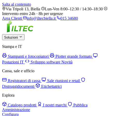
Salta al contenuto
Via Tripoli 13, Biella
Lun-Ven 8:00–12:30 / 14:30–18:30
Intervento entro 24h · 8h per urgenze
Area Clienti
info@iltecbiella.it
015 34680
Soluzioni
Stampa e IT
Stampanti e fotocopiatori
Plotter grande formato
Postazioni IT
Sviluppo software
Novità
Cassa, sale e ufficio
Registratori di cassa
Sale riunioni e retail
Distruggidocumenti
Etichettatrici
Esplora
Catalogo prodotti
I nostri marchi
Pubblica
Amministrazione
Configura