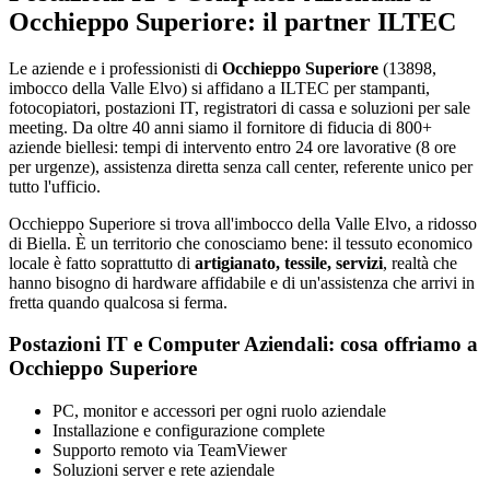
Occhieppo Superiore: il partner ILTEC
Le aziende e i professionisti di
Occhieppo Superiore
(13898,
imbocco della Valle Elvo) si affidano a ILTEC per stampanti,
fotocopiatori, postazioni IT, registratori di cassa e soluzioni per sale
meeting. Da oltre 40 anni siamo il fornitore di fiducia di 800+
aziende biellesi: tempi di intervento entro 24 ore lavorative (8 ore
per urgenze), assistenza diretta senza call center, referente unico per
tutto l'ufficio.
Occhieppo Superiore si trova all'imbocco della Valle Elvo, a ridosso
di Biella. È un territorio che conosciamo bene: il tessuto economico
locale è fatto soprattutto di
artigianato, tessile, servizi
, realtà che
hanno bisogno di hardware affidabile e di un'assistenza che arrivi in
fretta quando qualcosa si ferma.
Postazioni IT e Computer Aziendali: cosa offriamo a
Occhieppo Superiore
PC, monitor e accessori per ogni ruolo aziendale
Installazione e configurazione complete
Supporto remoto via TeamViewer
Soluzioni server e rete aziendale