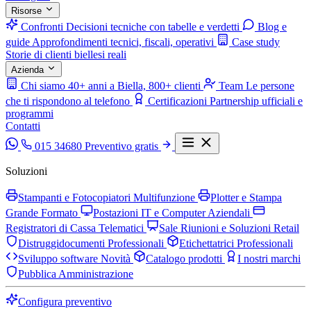
Risorse
Confronti
Decisioni tecniche con tabelle e verdetti
Blog e
guide
Approfondimenti tecnici, fiscali, operativi
Case study
Storie di clienti biellesi reali
Azienda
Chi siamo
40+ anni a Biella, 800+ clienti
Team
Le persone
che ti rispondono al telefono
Certificazioni
Partnership ufficiali e
programmi
Contatti
015 34680
Preventivo gratis
Soluzioni
Stampanti e Fotocopiatori Multifunzione
Plotter e Stampa
Grande Formato
Postazioni IT e Computer Aziendali
Registratori di Cassa Telematici
Sale Riunioni e Soluzioni Retail
Distruggidocumenti Professionali
Etichettatrici Professionali
Sviluppo software
Novità
Catalogo prodotti
I nostri marchi
Pubblica Amministrazione
Configura preventivo