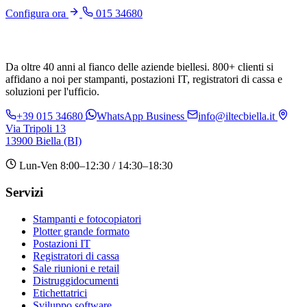
Configura ora
015 34680
Da oltre 40 anni al fianco delle aziende biellesi. 800+ clienti si
affidano a noi per stampanti, postazioni IT, registratori di cassa e
soluzioni per l'ufficio.
+39 015 34680
WhatsApp Business
info@iltecbiella.it
Via Tripoli 13
13900 Biella (BI)
Lun-Ven 8:00–12:30 / 14:30–18:30
Servizi
Stampanti e fotocopiatori
Plotter grande formato
Postazioni IT
Registratori di cassa
Sale riunioni e retail
Distruggidocumenti
Etichettatrici
Sviluppo software