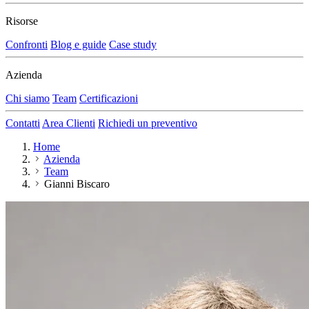
Risorse
Confronti
Blog e guide
Case study
Azienda
Chi siamo
Team
Certificazioni
Contatti
Area Clienti
Richiedi un preventivo
Home
Azienda
Team
Gianni Biscaro