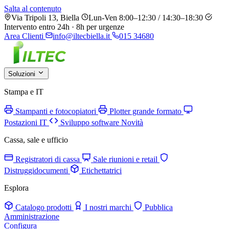
Salta al contenuto
Via Tripoli 13, Biella
Lun-Ven 8:00–12:30 / 14:30–18:30
Intervento entro 24h · 8h per urgenze
Area Clienti
info@iltecbiella.it
015 34680
Soluzioni
Stampa e IT
Stampanti e fotocopiatori
Plotter grande formato
Postazioni IT
Sviluppo software
Novità
Cassa, sale e ufficio
Registratori di cassa
Sale riunioni e retail
Distruggidocumenti
Etichettatrici
Esplora
Catalogo prodotti
I nostri marchi
Pubblica
Amministrazione
Configura