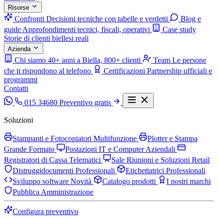
Risorse
Confronti
Decisioni tecniche con tabelle e verdetti
Blog e
guide
Approfondimenti tecnici, fiscali, operativi
Case study
Storie di clienti biellesi reali
Azienda
Chi siamo
40+ anni a Biella, 800+ clienti
Team
Le persone
che ti rispondono al telefono
Certificazioni
Partnership ufficiali e
programmi
Contatti
015 34680
Preventivo gratis
Soluzioni
Stampanti e Fotocopiatori Multifunzione
Plotter e Stampa
Grande Formato
Postazioni IT e Computer Aziendali
Registratori di Cassa Telematici
Sale Riunioni e Soluzioni Retail
Distruggidocumenti Professionali
Etichettatrici Professionali
Sviluppo software
Novità
Catalogo prodotti
I nostri marchi
Pubblica Amministrazione
Configura preventivo