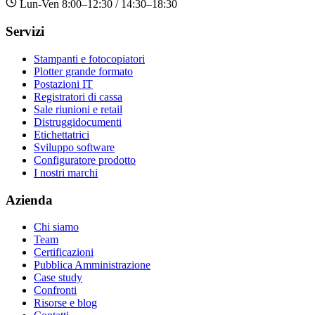
Lun-Ven 8:00–12:30 / 14:30–18:30
Servizi
Stampanti e fotocopiatori
Plotter grande formato
Postazioni IT
Registratori di cassa
Sale riunioni e retail
Distruggidocumenti
Etichettatrici
Sviluppo software
Configuratore prodotto
I nostri marchi
Azienda
Chi siamo
Team
Certificazioni
Pubblica Amministrazione
Case study
Confronti
Risorse e blog