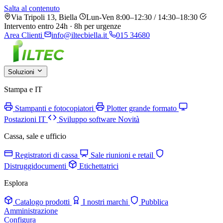
Salta al contenuto
Via Tripoli 13, Biella
Lun-Ven 8:00–12:30 / 14:30–18:30
Intervento entro 24h · 8h per urgenze
Area Clienti
info@iltecbiella.it
015 34680
Soluzioni
Stampa e IT
Stampanti e fotocopiatori
Plotter grande formato
Postazioni IT
Sviluppo software
Novità
Cassa, sale e ufficio
Registratori di cassa
Sale riunioni e retail
Distruggidocumenti
Etichettatrici
Esplora
Catalogo prodotti
I nostri marchi
Pubblica
Amministrazione
Configura