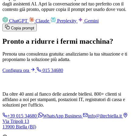
dagli assistenti AI. Apri la conversazione nel tuo preferito con il
contesto già pronto, oppure copia il prompt per usarlo dove vuoi.
ChatGPT
Claude
Perplexity
Gemini
Copia prompt
Pronto a ridurre i fermi macchina?
Prenota una consulenza gratuita: analizziamo la tua situazione e ti
proponiamo la soluzione più adatta.
Configura ora
015 34680
Da oltre 40 anni al fianco delle aziende biellesi. 800+ clienti si
affidano a noi per stampanti, postazioni IT, registratori di cassa e
soluzioni per l'ufficio.
+39 015 34680
WhatsApp Business
info@iltecbiella.it
Via Tripoli 13
13900 Biella (BI)