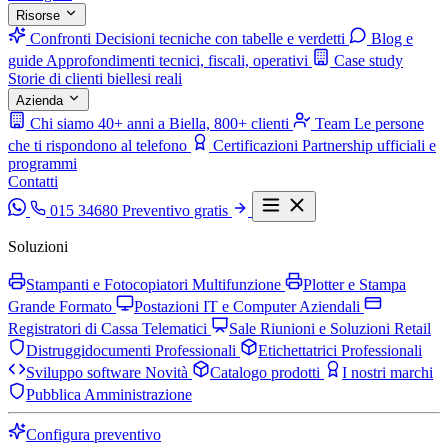
Risorse
Confronti
Decisioni tecniche con tabelle e verdetti
Blog e
guide
Approfondimenti tecnici, fiscali, operativi
Case study
Storie di clienti biellesi reali
Azienda
Chi siamo
40+ anni a Biella, 800+ clienti
Team
Le persone
che ti rispondono al telefono
Certificazioni
Partnership ufficiali e
programmi
Contatti
015 34680
Preventivo gratis
Soluzioni
Stampanti e Fotocopiatori Multifunzione
Plotter e Stampa
Grande Formato
Postazioni IT e Computer Aziendali
Registratori di Cassa Telematici
Sale Riunioni e Soluzioni Retail
Distruggidocumenti Professionali
Etichettatrici Professionali
Sviluppo software
Novità
Catalogo prodotti
I nostri marchi
Pubblica Amministrazione
Configura preventivo