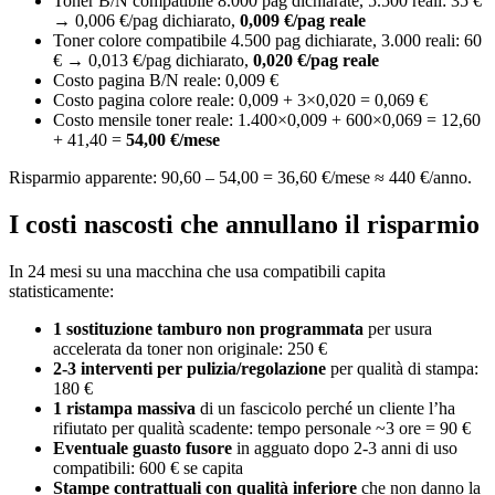
Toner B/N compatibile 8.000 pag dichiarate, 5.500 reali: 35 €
→ 0,006 €/pag dichiarato,
0,009 €/pag reale
Toner colore compatibile 4.500 pag dichiarate, 3.000 reali: 60
€ → 0,013 €/pag dichiarato,
0,020 €/pag reale
Costo pagina B/N reale: 0,009 €
Costo pagina colore reale: 0,009 + 3×0,020 = 0,069 €
Costo mensile toner reale: 1.400×0,009 + 600×0,069 = 12,60
+ 41,40 =
54,00 €/mese
Risparmio apparente: 90,60 – 54,00 = 36,60 €/mese ≈ 440 €/anno.
I costi nascosti che annullano il risparmio
In 24 mesi su una macchina che usa compatibili capita
statisticamente:
1 sostituzione tamburo non programmata
per usura
accelerata da toner non originale: 250 €
2-3 interventi per pulizia/regolazione
per qualità di stampa:
180 €
1 ristampa massiva
di un fascicolo perché un cliente l’ha
rifiutato per qualità scadente: tempo personale ~3 ore = 90 €
Eventuale guasto fusore
in agguato dopo 2-3 anni di uso
compatibili: 600 € se capita
Stampe contrattuali con qualità inferiore
che non danno la