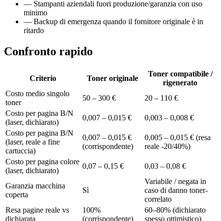
— Stampanti aziendali fuori produzione/garanzia con uso
minimo
— Backup di emergenza quando il fornitore originale è in
ritardo
Confronto rapido
Toner compatibile /
Criterio
Toner originale
rigenerato
Costo medio singolo
50 – 300 €
20 – 110 €
toner
Costo per pagina B/N
0,007 – 0,015 €
0,003 – 0,008 €
(laser, dichiarato)
Costo per pagina B/N
0,007 – 0,015 €
0,005 – 0,015 € (resa
(laser, reale a fine
(corrispondente)
reale -20/40%)
cartuccia)
Costo per pagina colore
0,07 – 0,15 €
0,03 – 0,08 €
(laser, dichiarato)
Variabile / negata in
Garanzia macchina
Sì
caso di danno toner-
coperta
correlato
Resa pagine reale vs
100%
60–80% (dichiarato
dichiarata
(corrispondente)
spesso ottimistico)