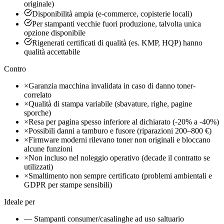
originale)
Disponibilità ampia (e-commerce, copisterie locali)
Per stampanti vecchie fuori produzione, talvolta unica
opzione disponibile
Rigenerati certificati di qualità (es. KMP, HQP) hanno
qualità accettabile
Contro
×
Garanzia macchina invalidata in caso di danno toner-
correlato
×
Qualità di stampa variabile (sbavature, righe, pagine
sporche)
×
Resa per pagina spesso inferiore al dichiarato (-20% a -40%)
×
Possibili danni a tamburo e fusore (riparazioni 200–800 €)
×
Firmware moderni rilevano toner non originali e bloccano
alcune funzioni
×
Non incluso nel noleggio operativo (decade il contratto se
utilizzati)
×
Smaltimento non sempre certificato (problemi ambientali e
GDPR per stampe sensibili)
Ideale per
— Stampanti consumer/casalinghe ad uso saltuario