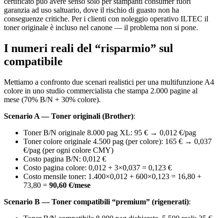
certificato può avere senso solo per stampanti consumer fuori
garanzia ad uso saltuario, dove il rischio di guasto non ha
conseguenze critiche. Per i clienti con noleggio operativo ILTEC il
toner originale è incluso nel canone — il problema non si pone.
I numeri reali del “risparmio” sul
compatibile
Mettiamo a confronto due scenari realistici per una multifunzione A4
colore in uno studio commercialista che stampa 2.000 pagine al
mese (70% B/N + 30% colore).
Scenario A — Toner originali (Brother)
:
Toner B/N originale 8.000 pag XL: 95 € → 0,012 €/pag
Toner colore originale 4.500 pag (per colore): 165 € → 0,037
€/pag (per ogni colore CMY)
Costo pagina B/N: 0,012 €
Costo pagina colore: 0,012 + 3×0,037 = 0,123 €
Costo mensile toner: 1.400×0,012 + 600×0,123 = 16,80 +
73,80 =
90,60 €/mese
Scenario B — Toner compatibili “premium” (rigenerati)
: