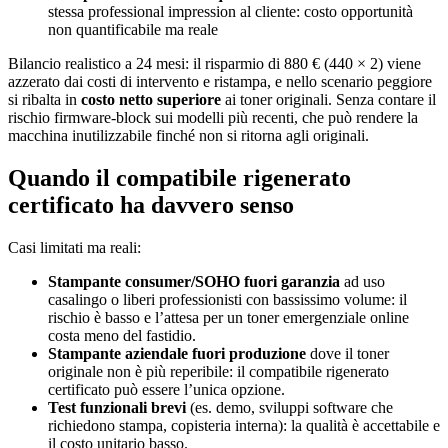
stessa professional impression al cliente: costo opportunità
non quantificabile ma reale
Bilancio realistico a 24 mesi: il risparmio di 880 € (440 × 2) viene
azzerato dai costi di intervento e ristampa, e nello scenario peggiore
si ribalta in
costo netto superiore
ai toner originali. Senza contare il
rischio firmware-block sui modelli più recenti, che può rendere la
macchina inutilizzabile finché non si ritorna agli originali.
Quando il compatibile rigenerato
certificato ha davvero senso
Casi limitati ma reali:
Stampante consumer/SOHO fuori garanzia
ad uso
casalingo o liberi professionisti con bassissimo volume: il
rischio è basso e l’attesa per un toner emergenziale online
costa meno del fastidio.
Stampante aziendale fuori produzione
dove il toner
originale non è più reperibile: il compatibile rigenerato
certificato può essere l’unica opzione.
Test funzionali brevi
(es. demo, sviluppi software che
richiedono stampa, copisteria interna): la qualità è accettabile e
il costo unitario basso.