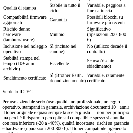
Stabile in tutto il
Variabile, peggiora a
Qualità di stampa
ciclo
fine cartuccia
Compatibilità firmware
Possibili blocchi su
Garantita
aggiornati
firmware più recenti
Rischio danno
Significativo
hardware
Minimo
(riparazioni 200–800
(tamburo/fusore)
€)
Inclusione nel noleggio
Sì (incluso nel
No (utilizzo decade il
operativo
canone)
contratto)
Stabilità stampa nel
Scarsa (rischio
tempo (10+ anni
Eccellente
sbiadimento)
archivio)
Sì (Brother Earth,
Variabile, raramente
Smaltimento certificato
ricondizionamento)
certificato
Verdetto ILTEC
Per uso aziendale serio (uso quotidiano professionale, noleggio
operativo, stampanti in garanzia, archiviazione documenti 10+ anni)
il toner originale è quasi sempre la scelta giusta — non per principio
ma perché il risparmio percepito sul compatibile spesso si annulla
con resa inferiore (-20 a -40%), qualità incostante, rischi su garanzia
e hardware (riparazioni 200-800 €). Il toner compatibile rigenerato