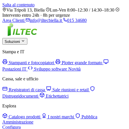
Salta al contenuto
Via Tripoli 13, Biella
Lun-Ven 8:00–12:30 / 14:30–18:30
Intervento entro 24h · 8h per urgenze
Area Clienti
info@iltecbiella.it
015 34680
Soluzioni
Stampa e IT
Stampanti e fotocopiatori
Plotter grande formato
Postazioni IT
Sviluppo software
Novità
Cassa, sale e ufficio
Registratori di cassa
Sale riunioni e retail
Distruggidocumenti
Etichettatrici
Esplora
Catalogo prodotti
I nostri marchi
Pubblica
Amministrazione
Configura