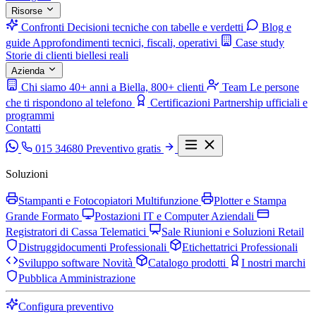
Risorse
Confronti
Decisioni tecniche con tabelle e verdetti
Blog e
guide
Approfondimenti tecnici, fiscali, operativi
Case study
Storie di clienti biellesi reali
Azienda
Chi siamo
40+ anni a Biella, 800+ clienti
Team
Le persone
che ti rispondono al telefono
Certificazioni
Partnership ufficiali e
programmi
Contatti
015 34680
Preventivo gratis
Soluzioni
Stampanti e Fotocopiatori Multifunzione
Plotter e Stampa
Grande Formato
Postazioni IT e Computer Aziendali
Registratori di Cassa Telematici
Sale Riunioni e Soluzioni Retail
Distruggidocumenti Professionali
Etichettatrici Professionali
Sviluppo software
Novità
Catalogo prodotti
I nostri marchi
Pubblica Amministrazione
Configura preventivo