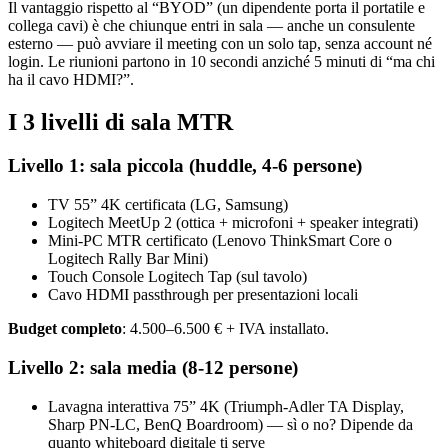
Il vantaggio rispetto al “BYOD” (un dipendente porta il portatile e
collega cavi) è che chiunque entri in sala — anche un consulente
esterno — può avviare il meeting con un solo tap, senza account né
login. Le riunioni partono in 10 secondi anziché 5 minuti di “ma chi
ha il cavo HDMI?”.
I 3 livelli di sala MTR
Livello 1: sala piccola (huddle, 4-6 persone)
TV 55” 4K certificata (LG, Samsung)
Logitech MeetUp 2 (ottica + microfoni + speaker integrati)
Mini-PC MTR certificato (Lenovo ThinkSmart Core o
Logitech Rally Bar Mini)
Touch Console Logitech Tap (sul tavolo)
Cavo HDMI passthrough per presentazioni locali
Budget completo
: 4.500–6.500 € + IVA installato.
Livello 2: sala media (8-12 persone)
Lavagna interattiva 75” 4K (Triumph-Adler TA Display,
Sharp PN-LC, BenQ Boardroom) — sì o no? Dipende da
quanto whiteboard digitale ti serve