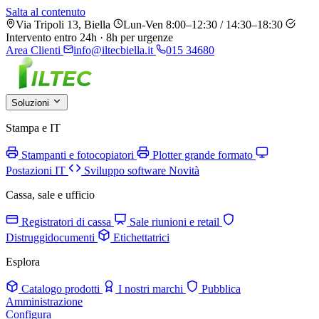
Salta al contenuto
Via Tripoli 13, Biella
Lun-Ven 8:00–12:30 / 14:30–18:30
Intervento entro 24h · 8h per urgenze
Area Clienti
info@iltecbiella.it
015 34680
Soluzioni
Stampa e IT
Stampanti e fotocopiatori
Plotter grande formato
Postazioni IT
Sviluppo software
Novità
Cassa, sale e ufficio
Registratori di cassa
Sale riunioni e retail
Distruggidocumenti
Etichettatrici
Esplora
Catalogo prodotti
I nostri marchi
Pubblica
Amministrazione
Configura