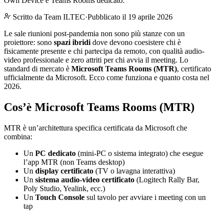
Own Device e Teams Rooms dedicato.
Scritto da
Team ILTEC
·
Pubblicato il 19 aprile 2026
Le sale riunioni post-pandemia non sono più stanze con un
proiettore: sono
spazi ibridi
dove devono coesistere chi è
fisicamente presente e chi partecipa da remoto, con qualità audio-
video professionale e zero attriti per chi avvia il meeting. Lo
standard di mercato è
Microsoft Teams Rooms (MTR)
, certificato
ufficialmente da Microsoft. Ecco come funziona e quanto costa nel
2026.
Cos’è Microsoft Teams Rooms (MTR)
MTR è un’architettura specifica certificata da Microsoft che
combina:
Un
PC dedicato
(mini-PC o sistema integrato) che esegue
l’app MTR (non Teams desktop)
Un
display certificato
(TV o lavagna interattiva)
Un
sistema audio-video certificato
(Logitech Rally Bar,
Poly Studio, Yealink, ecc.)
Un
Touch Console
sul tavolo per avviare i meeting con un
tap