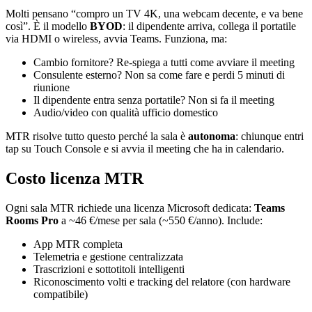
Molti pensano “compro un TV 4K, una webcam decente, e va bene
così”. È il modello
BYOD
: il dipendente arriva, collega il portatile
via HDMI o wireless, avvia Teams. Funziona, ma:
Cambio fornitore? Re-spiega a tutti come avviare il meeting
Consulente esterno? Non sa come fare e perdi 5 minuti di
riunione
Il dipendente entra senza portatile? Non si fa il meeting
Audio/video con qualità ufficio domestico
MTR risolve tutto questo perché la sala è
autonoma
: chiunque entri
tap su Touch Console e si avvia il meeting che ha in calendario.
Costo licenza MTR
Ogni sala MTR richiede una licenza Microsoft dedicata:
Teams
Rooms Pro
a ~46 €/mese per sala (~550 €/anno). Include:
App MTR completa
Telemetria e gestione centralizzata
Trascrizioni e sottotitoli intelligenti
Riconoscimento volti e tracking del relatore (con hardware
compatibile)