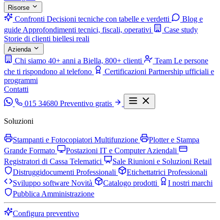
Risorse
Confronti
Decisioni tecniche con tabelle e verdetti
Blog e
guide
Approfondimenti tecnici, fiscali, operativi
Case study
Storie di clienti biellesi reali
Azienda
Chi siamo
40+ anni a Biella, 800+ clienti
Team
Le persone
che ti rispondono al telefono
Certificazioni
Partnership ufficiali e
programmi
Contatti
015 34680
Preventivo gratis
Soluzioni
Stampanti e Fotocopiatori Multifunzione
Plotter e Stampa
Grande Formato
Postazioni IT e Computer Aziendali
Registratori di Cassa Telematici
Sale Riunioni e Soluzioni Retail
Distruggidocumenti Professionali
Etichettatrici Professionali
Sviluppo software
Novità
Catalogo prodotti
I nostri marchi
Pubblica Amministrazione
Configura preventivo