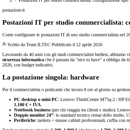
Postazioni IT per studio commercialista: configurazione tipo
postazioni-it
Postazioni IT per studio commercialista: c
Come configurare le postazioni IT di uno studio commercialista nel 202
Scritto da
Team ILTEC
·
Pubblicato il 12 aprile 2026
Lavorando da 40 anni con gli studi commercialisti biellesi, abbiamo vist
sicurezza informatica
che è passata da “nice to have” a obbligo de-
2026, con budget indicativi.
La postazione singola: hardware
Per il commercialista o praticante che lavora 8 ore al giorno su gesti
PC desktop o mini-PC
: Lenovo ThinkCentre M75q-2 / HP El
1.100 € + IVA
.
Notebook business
(per chi viaggia tra clienti e studio): Len
Doppio monitor 24”
: lo standard tecnico ormai dello studio.
Periferiche
: tastiera + mouse cablati professionali, cuffia co