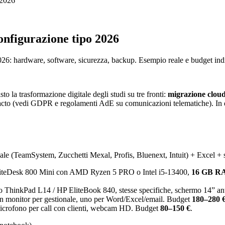
 2026
onfigurazione tipo 2026
6: hardware, software, sicurezza, backup. Esempio reale e budget indica
o la trasformazione digitale degli studi su tre fronti:
migrazione cloud 
facto (vedi GDPR e regolamenti AdE su comunicazioni telematiche). In 
onale (TeamSystem, Zucchetti Mexal, Profis, Bluenext, Intuit) + Excel + 
iteDesk 800 Mini con AMD Ryzen 5 PRO o Intel i5-13400,
16 GB RA
ovo ThinkPad L14 / HP EliteBook 840, stesse specifiche, schermo 14” an
 Un monitor per gestionale, uno per Word/Excel/email. Budget
180–280 
n microfono per call con clienti, webcam HD. Budget
80–150 €
.