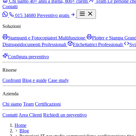
Chi siamo
40+ anni a Biella, 800+ clienti
Team
Le persone che
Contatti
015 34680
Preventivo gratis
Soluzioni
Stampanti e Fotocopiatori Multifunzione
Plotter e Stampa Gra
Distruggidocumenti Professionali
Etichettatrici Professionali
Svi
Configura preventivo
Risorse
Confronti
Blog e guide
Case study
Azienda
Chi siamo
Team
Certificazioni
Contatti
Area Clienti
Richiedi un preventivo
Home
Blog