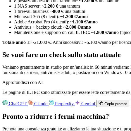
8 postazioni desktop dual-monitor:
~12.000 €
una tantum
1 NAS server:
~2.200 €
una tantum
1 firewall business:
~800 €
una tantum
Microsoft 365 (8 utenti):
~1.200 €/anno
Adobe Acrobat Pro (4 utenti):
~1.100 €/anno
Antivirus + backup cloud:
~2.000 €/anno
Manutenzione e supporto on-call ILTEC:
~1.800 €/anno
(tipico
Totale anno 1
: ~21.000 €. Anni successivi: ~6.100 €/anno per licenz
Se vuoi fare un check sullo stato attuale
Veniamo gratuitamente in studio per un’analisi: in 60 minuti vediamo lo
funzionanti da mesi, antivirus scaduti, o postazioni con Windows 10 o
Approfondisci con AI
Le pagine di ILTEC sono ottimizzate per essere lette correttamente dagl
ChatGPT
Claude
Perplexity
Gemini
Copia prompt
Pronto a ridurre i fermi macchina?
Prenota una consulenza gratuita: analizziamo la tua situazione e ti pr