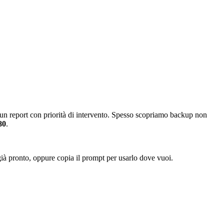
mo un report con priorità di intervento. Spesso scopriamo backup non
80
.
 già pronto, oppure copia il prompt per usarlo dove vuoi.