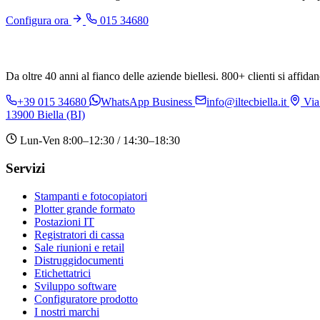
Configura ora
015 34680
Da oltre 40 anni al fianco delle aziende biellesi. 800+ clienti si affidan
+39 015 34680
WhatsApp Business
info@iltecbiella.it
Via
13900 Biella (BI)
Lun-Ven 8:00–12:30 / 14:30–18:30
Servizi
Stampanti e fotocopiatori
Plotter grande formato
Postazioni IT
Registratori di cassa
Sale riunioni e retail
Distruggidocumenti
Etichettatrici
Sviluppo software
Configuratore prodotto
I nostri marchi