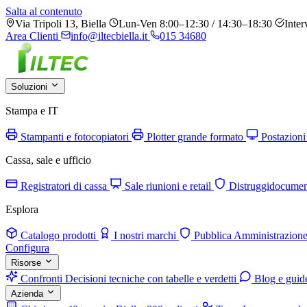
Salta al contenuto
Via Tripoli 13, Biella
Lun-Ven 8:00–12:30 / 14:30–18:30
Inter
Area Clienti
info@iltecbiella.it
015 34680
Soluzioni
Stampa e IT
Stampanti e fotocopiatori
Plotter grande formato
Postazioni
Cassa, sale e ufficio
Registratori di cassa
Sale riunioni e retail
Distruggidocumen
Esplora
Catalogo prodotti
I nostri marchi
Pubblica Amministrazion
Configura
Risorse
Confronti
Decisioni tecniche con tabelle e verdetti
Blog e guid
Azienda