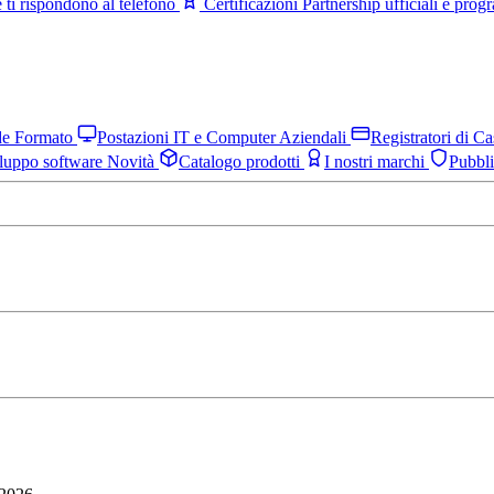
 ti rispondono al telefono
Certificazioni
Partnership ufficiali e pro
nde Formato
Postazioni IT e Computer Aziendali
Registratori di C
luppo software
Novità
Catalogo prodotti
I nostri marchi
Pubbl