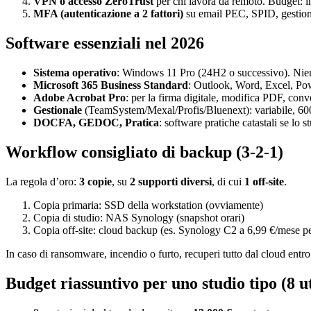
VPN o accesso ZeroTrust
per chi lavora da remoto. Budget: in
MFA (autenticazione a 2 fattori)
su email PEC, SPID, gestiona
Software essenziali nel 2026
Sistema operativo
: Windows 11 Pro (24H2 o successivo). Nie
Microsoft 365 Business Standard
: Outlook, Word, Excel, Po
Adobe Acrobat Pro
: per la firma digitale, modifica PDF, con
Gestionale
(TeamSystem/Mexal/Profis/Bluenext): variabile, 600
DOCFA, GEDOC, Pratica
: software pratiche catastali se lo s
Workflow consigliato di backup (3-2-1)
La regola d’oro:
3 copie
, su
2 supporti diversi
, di cui
1 off-site
.
Copia primaria: SSD della workstation (ovviamente)
Copia di studio: NAS Synology (snapshot orari)
Copia off-site: cloud backup (es. Synology C2 a 6,99 €/mese 
In caso di ransomware, incendio o furto, recuperi tutto dal cloud entro
Budget riassuntivo per uno studio tipo (8 u