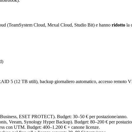
notebook).
n cloud (TeamSystem Cloud, Mexal Cloud, Studio Bit) e hanno
ridotto
la 
d)
AID 5 (12 TB utili), backup giornaliero automatico, accesso remoto
ne Business, ESET PROTECT). Budget: 30–50 € per postazione/anno.
cronis, Veeam, Synology Hyper Backup). Budget: 80–200 € per postazio
ness con UTM. Budget: 400–1.200 € + canone licenze.