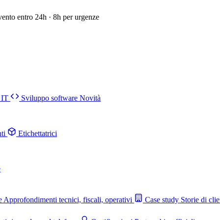
vento entro 24h · 8h per urgenze
 IT
Sviluppo software
Novità
ti
Etichettatrici
e
e
Approfondimenti tecnici, fiscali, operativi
Case study
Storie di clie