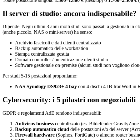
Totale postazione singola:
1.300–1.800 €
(desktop) o
1.700–2.300 €
(
Il server di studio: ancora indispensabile?
Dipende. Negli ultimi 3 anni molti studi sono passati a gestionali i
(anche piccolo, NAS o mini-server) ha senso:
Archivio fascicoli e dati clienti centralizzato
Backup automatico delle workstation
Stampa centralizzata gestita
Domain controller / autenticazione utenti studio
Software gestionale on-premise (alcuni studi non vogliono clou
Per studi 5-15 postazioni proponiamo:
NAS Synology DS923+ 4 bay
con 4 dischi 4TB IronWolf in R
Cybersecurity: i 5 pilastri non negoziabili
GDPR e regolamenti AdE rendono indispensabili:
Antivirus business
centralizzato (es. Bitdefender GravityZo
Backup automatico cloud
delle postazioni e/o del server (A
Firewall hardware
(Sophos, FortiGate) o almeno router busi