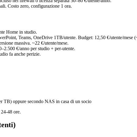
cluso nel firewall o licenza separata 30–80 €/utente/anno.
li. Costo zero, configurazione 1 ora.
nte Home in studio.
werPoint, Teams, OneDrive 1TB/utente. Budget: 12,50 €/utente/mese (
versione massiva. ~22 €/utente/mese.
–2.500 €/anno per studio + per-utente.
tudio fa anche perizie.
per TB) oppure secondo NAS in casa di un socio
 24-48 ore.
tenti)