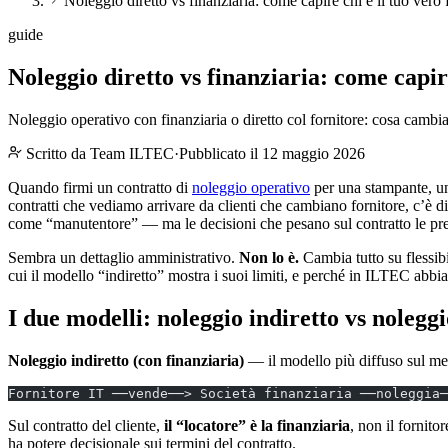
Noleggio diretto vs finanziaria: come capire chi è il tuo vero 
guide
Noleggio diretto vs finanziaria: come capire
Noleggio operativo con finanziaria o diretto col fornitore: cosa cambia i
Scritto da
Team ILTEC
·
Pubblicato il 12 maggio 2026
Quando firmi un contratto di
noleggio operativo
per una stampante, u
contratti che vediamo arrivare da clienti che cambiano fornitore, c’è
come “manutentore” — ma le decisioni che pesano sul contratto le pren
Sembra un dettaglio amministrativo.
Non lo è.
Cambia tutto su flessibil
cui il modello “indiretto” mostra i suoi limiti, e perché in ILTEC abb
I due modelli: noleggio indiretto vs noleggi
Noleggio indiretto (con finanziaria)
— il modello più diffuso sul me
Fornitore IT ──vende──> Società finanziaria ──noleggia─
Sul contratto del cliente,
il “locatore” è la finanziaria
, non il fornito
ha potere decisionale sui termini del contratto.