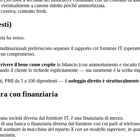
, eventualmente a canone ridotto perché ammortizzata.
essiva, contratto fresh.
sti)
ria ha senso.
multinazionali preferiscono separare il rapporto col fornitore IT (operat
non un compromesso.
crivere il bene come cespite
in bilancio (con ammortamento e riscatto fi
do il cliente lo richiede esplicitamente — ma raramente è la scelta mi
enti, PMI da 5 a 100 dipendenti — il
noleggio diretto è strutturalmente
ora con finanziaria
 una società diversa dal fornitore IT, è una finanziaria di mezzo.
i una banca o finanziaria diversa dal fornitore con cui parli al telefono
 sostituire la macchina del reparto X con un modello superiore, in quan
anziaria.