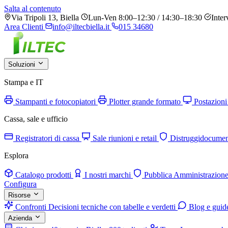
Salta al contenuto
Via Tripoli 13, Biella
Lun-Ven 8:00–12:30 / 14:30–18:30
Inter
Area Clienti
info@iltecbiella.it
015 34680
Soluzioni
Stampa e IT
Stampanti e fotocopiatori
Plotter grande formato
Postazioni
Cassa, sale e ufficio
Registratori di cassa
Sale riunioni e retail
Distruggidocumen
Esplora
Catalogo prodotti
I nostri marchi
Pubblica Amministrazion
Configura
Risorse
Confronti
Decisioni tecniche con tabelle e verdetti
Blog e guid
Azienda