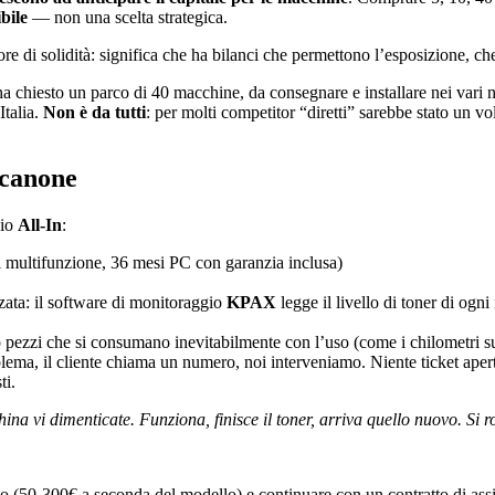
ibile
— non una scelta strategica.
re di solidità: significa che ha bilanci che permettono l’esposizione, ch
ci ha chiesto un parco di 40 macchine, da consegnare e installare nei var
Italia.
Non è da tutti
: per molti competitor “diretti” sarebbe stato un vo
 canone
gio
All-In
:
 multifunzione, 36 mesi PC con garanzia inclusa)
zata: il software di monitoraggio
KPAX
legge il livello di toner di ogni
ono pezzi che si consumano inevitabilmente con l’uso (come i chilometri 
lema, il cliente chiama un numero, noi interveniamo. Niente ticket aperti
ti.
hina vi dimenticate. Funziona, finisce il toner, arriva quello nuovo. S
o (50-300€ a seconda del modello) e continuare con un contratto di assi