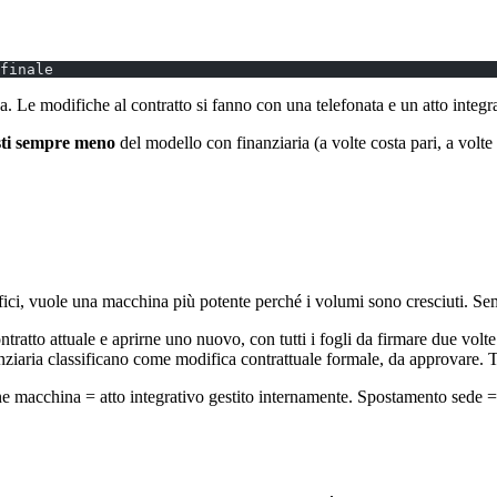
finale
na. Le modifiche al contratto si fanno con una telefonata e un atto integ
osti sempre meno
del modello con finanziaria (a volte costa pari, a volt
uffici, vuole una macchina più potente perché i volumi sono cresciuti. Se
 contratto attuale e aprirne uno nuovo, con tutti i fogli da firmare due v
anziaria classificano come modifica contrattuale formale, da approvare. 
ione macchina = atto integrativo gestito internamente. Spostamento sede =