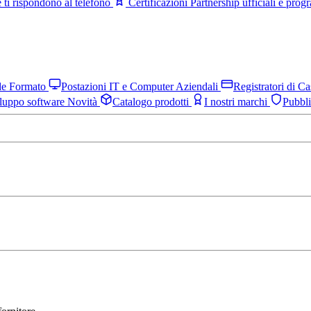
 ti rispondono al telefono
Certificazioni
Partnership ufficiali e pro
nde Formato
Postazioni IT e Computer Aziendali
Registratori di C
luppo software
Novità
Catalogo prodotti
I nostri marchi
Pubbl