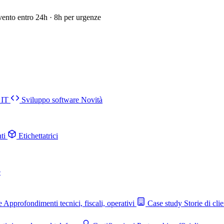
vento entro 24h · 8h per urgenze
 IT
Sviluppo software
Novità
ti
Etichettatrici
e
e
Approfondimenti tecnici, fiscali, operativi
Case study
Storie di clie