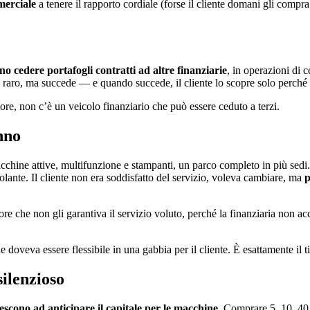
merciale
a tenere il rapporto cordiale (forse il cliente domani gli compra
no cedere portafogli contratti ad altre finanziarie
, in operazioni di ce
È raro, ma succede — e quando succede, il cliente lo scopre solo perch
tore, non c’è un veicolo finanziario che può essere ceduto a terzi.
nno
cchine attive, multifunzione e stampanti, un parco completo in più sedi
olante. Il cliente non era soddisfatto del servizio, voleva cambiare, ma
p
e che non gli garantiva il servizio voluto, perché la finanziaria non acce
 doveva essere flessibile in una gabbia per il cliente. È esattamente il ti
silenzioso
riescono ad anticipare il capitale per le macchine
. Comprare 5, 10, 40 