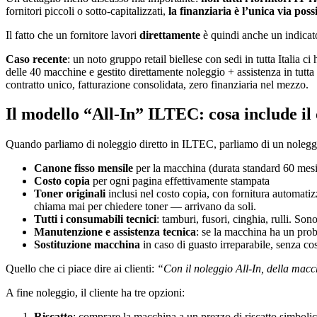
fornitori piccoli o sotto-capitalizzati,
la finanziaria è l’unica via poss
Il fatto che un fornitore lavori
direttamente
è quindi anche un indicato
Caso recente
: un noto gruppo retail biellese con sedi in tutta Italia 
delle 40 macchine e gestito direttamente noleggio + assistenza in tutta 
contratto unico, fatturazione consolidata, zero finanziaria nel mezzo.
Il modello “All-In” ILTEC: cosa include il
Quando parliamo di noleggio diretto in ILTEC, parliamo di un noleg
Canone fisso mensile
per la macchina (durata standard 60 mesi
Costo copia
per ogni pagina effettivamente stampata
Toner originali
inclusi nel costo copia, con fornitura automatiz
chiama mai per chiedere toner — arrivano da soli.
Tutti i consumabili tecnici
: tamburi, fusori, cinghia, rulli. S
Manutenzione e assistenza tecnica
: se la macchina ha un prob
Sostituzione macchina
in caso di guasto irreparabile, senza cos
Quello che ci piace dire ai clienti:
“Con il noleggio All-In, della macc
A fine noleggio, il cliente ha tre opzioni:
Riscatto
: comprare la macchina a un prezzo di riscatto simbolic