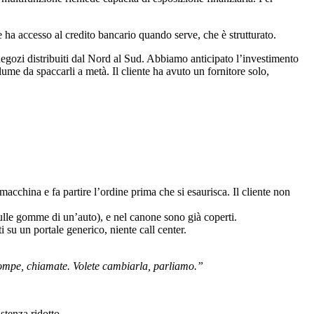
e ha accesso al credito bancario quando serve, che è strutturato.
i negozi distribuiti dal Nord al Sud. Abbiamo anticipato l’investimento
lume da spaccarli a metà. Il cliente ha avuto un fornitore solo,
 macchina e fa partire l’ordine prima che si esaurisca. Il cliente non
sulle gomme di un’auto), e nel canone sono già coperti.
 su un portale generico, niente call center.
i rompe, chiamate. Volete cambiarla, parliamo.”
stenza ridotto.