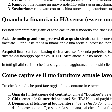
Rinnovo
: rinegoziare un nuovo noleggio sulla stessa macchina
Sostituzione
: rinnovare con macchina nuova di generazione succ
Quando la finanziaria HA senso (essere one
Per non sembrare partigiani: ci sono casi in cui il modello con finanzia
Aziende molto grandi con processi di acquisto strutturati
: alcune 
tracciato). Per queste realtà la finanziaria è una scelta di processo, 
Acquisti finanziati con leasing dichiarato
: se l’azienda preferisce
is
diverso dal noleggio operativo. ILTEC offre anche questo modello quan
In tutti gli altri casi — che è la stragrande maggioranza dei nostri cli
Come capire se il tuo fornitore attuale lav
Tre check rapidi che puoi fare oggi sul tuo contratto in essere:
Guarda l’intestazione del contratto
: chi è il “Locatore”? Se è
Chi ti emette le fatture del canone?
Se l’IBAN su cui paghi è d
Domanda al telefono al tuo fornitore
:
“Se vi chiedo domani di
dall’approvazione…”) o supera la settimana, sai che c’è una fin