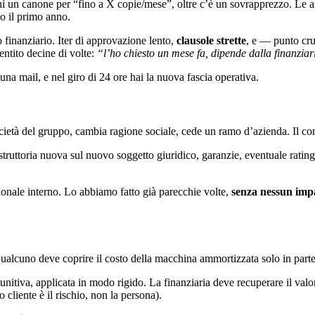
ghi un canone per “fino a X copie/mese”, oltre c’è un sovrapprezzo. Le 
po il primo anno.
 finanziario. Iter di approvazione lento,
clausole strette
, e — punto cr
entito decine di volte:
“l’ho chiesto un mese fa, dipende dalla finanzi
, una mail, e nel giro di 24 ore hai la nuova fascia operativa.
società del gruppo, cambia ragione sociale, cede un ramo d’azienda. Il con
istruttoria nuova sul nuovo soggetto giuridico, garanzie, eventuale rating
tionale interno. Lo abbiamo fatto già parecchie volte,
senza nessun impat
qualcuno deve coprire il costo della macchina ammortizzata solo in part
unitiva, applicata in modo rigido. La finanziaria deve recuperare il valor
 cliente è il rischio, non la persona).