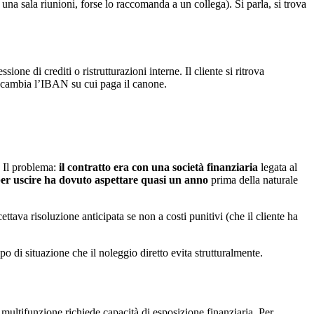
 una sala riunioni, forse lo raccomanda a un collega). Si parla, si trova
ssione di crediti o ristrutturazioni interne. Il cliente si ritrova
é cambia l’IBAN su cui paga il canone.
. Il problema:
il contratto era con una società finanziaria
legata al
er uscire ha dovuto aspettare quasi un anno
prima della naturale
ttava risoluzione anticipata se non a costi punitivi (che il cliente ha
po di situazione che il noleggio diretto evita strutturalmente.
multifunzione richiede capacità di esposizione finanziaria. Per