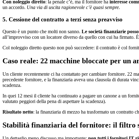
Con noleggio diretto
: la penale c’è, ma il fornitore ha
interesse com
un accordo.
Una via di uscita ragionevole c’è quasi sempre.
5. Cessione del contratto a terzi senza preavviso
Questo è un punto che molti non sanno.
Le società finanziarie posso
all’improvviso con un locatore diverso da quello con cui ha firmato. 
Col noleggio diretto questo non può succedere: il contratto è col forni
Caso reale: 22 macchine bloccate per un a
Un cliente recentemente ci ha contattato per cambiare fornitore. 22 ma
precedente fornitore, e la finanziaria aveva una clausola di durata vinc
scadenza.
In quei 12 mesi il cliente ha continuato a pagare un canone a un fornitor
valutato peggiori della pena di aspettare la scadenza).
Risultato netto
: la finanziaria di mezzo ha trasformato un contratto che
Stabilità finanziaria del fornitore: il filtro 
Un dettaglio meno discusso ma importante:
non tutti i fornitori IT 