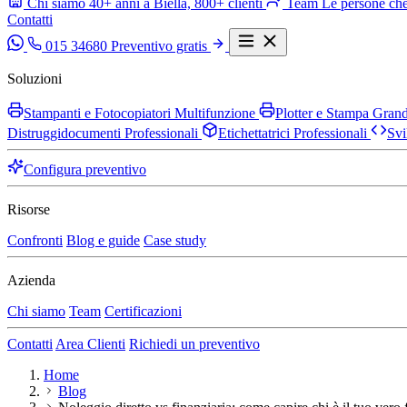
Chi siamo
40+ anni a Biella, 800+ clienti
Team
Le persone che
Contatti
015 34680
Preventivo gratis
Soluzioni
Stampanti e Fotocopiatori Multifunzione
Plotter e Stampa Gra
Distruggidocumenti Professionali
Etichettatrici Professionali
Svi
Configura preventivo
Risorse
Confronti
Blog e guide
Case study
Azienda
Chi siamo
Team
Certificazioni
Contatti
Area Clienti
Richiedi un preventivo
Home
Blog