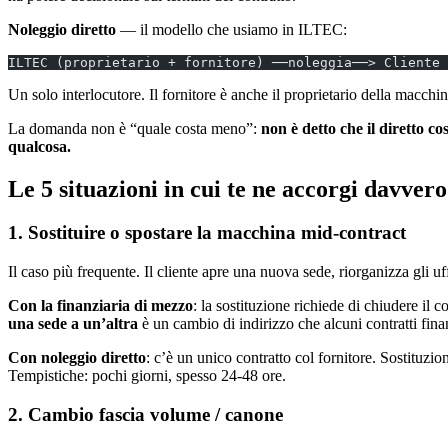
Noleggio diretto
— il modello che usiamo in ILTEC:
ILTEC (proprietario + fornitore) ──noleggia──> Cliente 
Un solo interlocutore. Il fornitore è anche il proprietario della macchi
La domanda non è “quale costa meno”:
non è detto che il diretto c
qualcosa.
Le 5 situazioni in cui te ne accorgi davvero
1. Sostituire o spostare la macchina mid-contract
Il caso più frequente. Il cliente apre una nuova sede, riorganizza gli 
Con la finanziaria di mezzo
: la sostituzione richiede di chiudere il
una sede a un’altra
è un cambio di indirizzo che alcuni contratti fin
Con noleggio diretto
: c’è un unico contratto col fornitore. Sostituz
Tempistiche: pochi giorni, spesso 24-48 ore.
2. Cambio fascia volume / canone