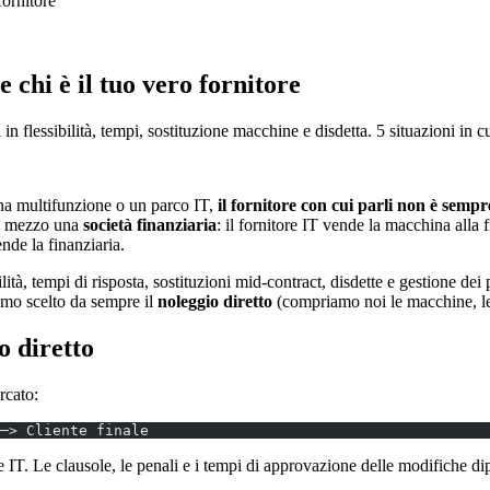
fornitore
 chi è il tuo vero fornitore
n flessibilità, tempi, sostituzione macchine e disdetta. 5 situazioni in cu
na multifunzione o un parco IT,
il fornitore con cui parli non è semp
 di mezzo una
società finanziaria
: il fornitore IT vende la macchina alla fi
de la finanziaria.
ità, tempi di risposta, sostituzioni mid-contract, disdette e gestione dei 
iamo scelto da sempre il
noleggio diretto
(compriamo noi le macchine, le 
o diretto
rcato:
─> Cliente finale
re IT. Le clausole, le penali e i tempi di approvazione delle modifiche di