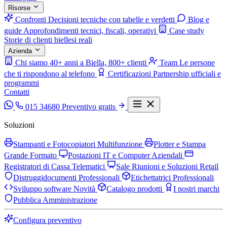
Risorse
Confronti
Decisioni tecniche con tabelle e verdetti
Blog e
guide
Approfondimenti tecnici, fiscali, operativi
Case study
Storie di clienti biellesi reali
Azienda
Chi siamo
40+ anni a Biella, 800+ clienti
Team
Le persone
che ti rispondono al telefono
Certificazioni
Partnership ufficiali e
programmi
Contatti
015 34680
Preventivo gratis
Soluzioni
Stampanti e Fotocopiatori Multifunzione
Plotter e Stampa
Grande Formato
Postazioni IT e Computer Aziendali
Registratori di Cassa Telematici
Sale Riunioni e Soluzioni Retail
Distruggidocumenti Professionali
Etichettatrici Professionali
Sviluppo software
Novità
Catalogo prodotti
I nostri marchi
Pubblica Amministrazione
Configura preventivo