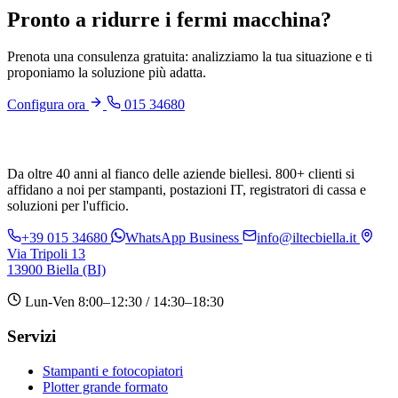
Pronto a ridurre i fermi macchina?
Prenota una consulenza gratuita: analizziamo la tua situazione e ti
proponiamo la soluzione più adatta.
Configura ora
015 34680
Da oltre 40 anni al fianco delle aziende biellesi. 800+ clienti si
affidano a noi per stampanti, postazioni IT, registratori di cassa e
soluzioni per l'ufficio.
+39 015 34680
WhatsApp Business
info@iltecbiella.it
Via Tripoli 13
13900 Biella (BI)
Lun-Ven 8:00–12:30 / 14:30–18:30
Servizi
Stampanti e fotocopiatori
Plotter grande formato