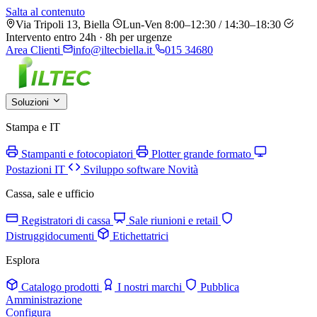
Salta al contenuto
Via Tripoli 13, Biella
Lun-Ven 8:00–12:30 / 14:30–18:30
Intervento entro 24h · 8h per urgenze
Area Clienti
info@iltecbiella.it
015 34680
Soluzioni
Stampa e IT
Stampanti e fotocopiatori
Plotter grande formato
Postazioni IT
Sviluppo software
Novità
Cassa, sale e ufficio
Registratori di cassa
Sale riunioni e retail
Distruggidocumenti
Etichettatrici
Esplora
Catalogo prodotti
I nostri marchi
Pubblica
Amministrazione
Configura